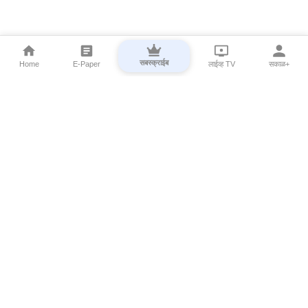
सबस्क्राईब
Home
E-Paper
लाईव्ह TV
सकाळ+
⌄
Marathi News
⌄
About Esakal
⌄
Digital Products