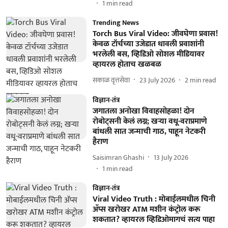
1
min read
Trending News
Torch Bus Viral Video: जीवघेणा प्रवास!
केवळ टॉर्चच्या उजेडात धावली प्रवाशांनी
भरलेली बस, व्हिडिओ सोशल मीडियावर
व्हायरल होताच खळबळ
सकाळ वृत्तसेवा
23 July 2026
2
min read
विज्ञान-तंत्र
जगातला अनोखा विवाहसोहळा! दोन
रोबोट्सनी केलं लग्न; खऱ्या वधू-वराप्रमाणे
बांधली सात जन्माची गाठ, पाहून नेटकरी
हैराण
Saisimran Ghashi
13 July 2026
1
min read
विज्ञान-तंत्र
Viral Video Truth : मोबाईलमधील चिनी
अ‍ॅप्स खरोखर ATM मशीन कंट्रोल करू
शकतात? व्हायरल व्हिडिओमागचं सत्य पाहा