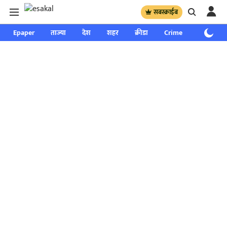
सबस्क्राईब
Epaper
ताज्या
देश
शहर
क्रीडा
Crime
साप्ताहिक