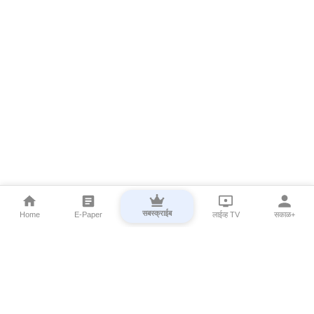
सबस्क्राईब
Home
E-Paper
लाईव्ह TV
सकाळ+