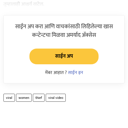
तुम्हालाही आश्चर्य वाटेल.
साईन अप करा आणि वाचकांसाठी लिहिलेल्या खास
कन्टेन्टचा मिळवा अमर्याद ॲक्सेस
साईन अप
मेंबर आहात ?
साईन इन
viral
women
thief
viral video