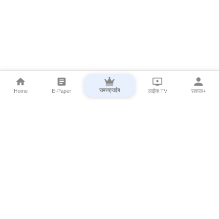
सबस्क्राईब
Home
E-Paper
लाईव्ह TV
सकाळ+
⌄
Marathi News
⌄
About Esakal