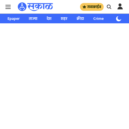
सबस्क्राईब
Epaper
ताज्या
देश
शहर
क्रीडा
Crime
साप्ताहिक