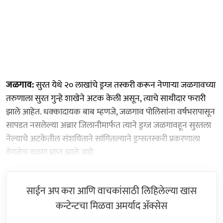
जळगाव:
सुरत येथे २० लाखांचे ड्रग्ज तस्करी करून नेणाऱ्या जळगावच्या
तरुणाला सुरत गुन्हे शाखेने अटक केली असून, त्याचे साथीदार फरारी
झाले आहेत. धक्कादायक बाब म्हणजे, जळगाव पोलिसांना वर्षभरापासून
सापडत नसलेल्या अब्रार जिलानीमार्फत त्याने ड्रग्ज जळगावहून सुरतला
नेल्याचे अटकेतील संशयिताने सांगितल्याने ड्रग्सतस्करी प्रकरणाला
वेगळेच वळण प्राप्त झाले आहे.
साईन अप करा आणि वाचकांसाठी लिहिलेल्या खास
कन्टेन्टचा मिळवा अमर्याद ॲक्सेस