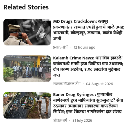
Related Stories
MD Drugs Crackdown: रत्नापूर
प्रकरणानंतर राज्यात एमडी ड्रग्जचे जाळे उघड;
अमरावती, कोल्हापूर, जळगाव, कळंब येथेही
जप्ती
प्रसाद जोशी
12 hours ago
Kalamb Crime News: धाराशिव हादरले!
कळंबमध्ये एमडी ड्रग्ज विक्रीचा डाव उधळला;
दोन तरुण अटकेत, १.१० लाखांचा मुद्देमाल
जप्त
सकाळ डिजिटल टीम
04 August 2026
Baner Drug Syringes : पुण्यातील
बाणेरमध्ये ड्रग्ज माफियांचा सुळसुळाट? सेवा
रस्त्यावर उघड्यावर सापडल्या वापरलेल्या
सिरिंज; ड्रग्ज रॅकेटचा नागरिकांना दाट संशय
शीतल बर्गे
31 July 2026