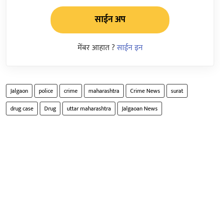
साईन अप
मेंबर आहात ?
साईन इन
Jalgaon
police
crime
maharashtra
Crime News
surat
drug case
Drug
uttar maharashtra
Jalgaoan News