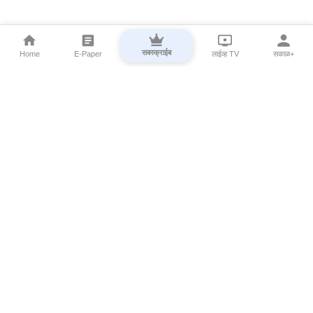
सबस्क्राईब
Home
E-Paper
लाईव्ह TV
सकाळ+
⌄
Marathi News
⌄
About Esakal
⌄
Digital Products
⌄
Sakal Programs