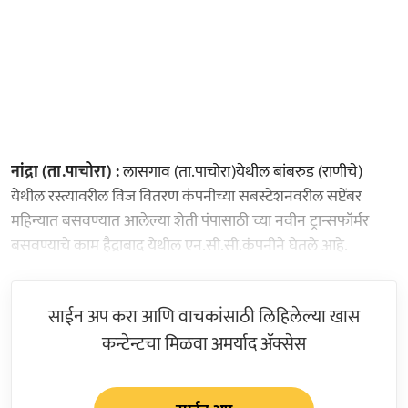
नांद्रा (ता.पाचोरा) :
लासगाव (ता.पाचोरा)येथील बांबरुड (राणीचे)
येथील रस्त्यावरील विज वितरण कंपनीच्या सबस्टेशनवरील सप्टेंबर
महिन्यात बसवण्यात आलेल्या शेती पंपासाठी च्या नवीन ट्रान्सफॉर्मर
बसवण्याचे काम हैद्राबाद येथील एन.सी.सी.कंपनीने घेतले आहे.
साईन अप करा आणि वाचकांसाठी लिहिलेल्या खास
कन्टेन्टचा मिळवा अमर्याद ॲक्सेस