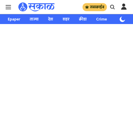
सबस्क्राईब
Epaper
ताज्या
देश
शहर
क्रीडा
Crime
साप्ताहिक