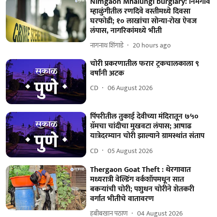
Nimgaon Mhalungi burglary: निमगाव
म्हाळुंगीतील रणदिवे वस्तीमध्ये दिवसा
घरफोडी; १० लाखांचा सोन्या-रोख ऐवज
लंपास, नागरिकांमध्ये भीती
नागनाथ शिंगाडे
20 hours ago
चोरी प्रकरणातील फरार ट्रकचालकाला ९
वर्षांनी अटक
CD
06 August 2026
पिंपरीतील तुकाई देवीच्या मंदिरातून ७५०
ग्रॅमचा चांदीचा मुखवटा लंपास; आषाढ
यात्रेदरम्यान चोरी झाल्याने ग्रामस्थांत संताप
CD
05 August 2026
Thergaon Goat Theft : थेरगावात
मध्यरात्री वेल्डिंग वर्कशॉपमधून सात
बकऱ्यांची चोरी; पशुधन चोरीने शेतकरी
वर्गात भीतीचे वातावरण
हबीबखान पठाण
04 August 2026