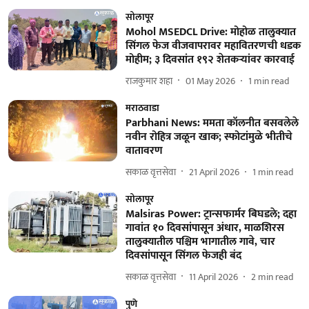
सोलापूर
Mohol MSEDCL Drive: मोहोळ तालुक्यात
सिंगल फेज वीजवापरावर महावितरणची धडक
मोहीम; ३ दिवसांत १९२ शेतकऱ्यांवर कारवाई
राजकुमार शहा
01 May 2026
1
min read
मराठवाडा
Parbhani News: ममता कॉलनीत बसवलेले
नवीन रोहित्र जळून खाक; स्फोटांमुळे भीतीचे
वातावरण
सकाळ वृत्तसेवा
21 April 2026
1
min read
सोलापूर
Malsiras Power: ट्रान्सफार्मर बिघडले; दहा
गावांत १० दिवसांपासून अंधार, माळशिरस
तालुक्यातील पश्चिम भागातील गावे, चार
दिवसांपासून सिंगल फेजही बंद
सकाळ वृत्तसेवा
11 April 2026
2
min read
पुणे