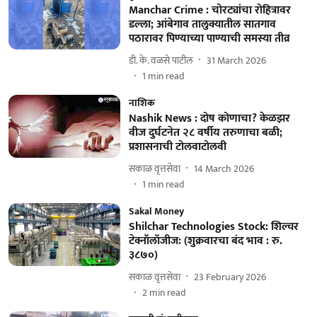
Manchar Crime : चोरट्यांचा रोहित्रावर
डल्ला; आंबेगाव तालुक्यातील सातगाव
पठारावर पिण्याच्या पाण्याची समस्या तीव्र
डी. के. वळसे पाटील
31 March 2026
1
min read
नाशिक
Nashik News : दोष कोणाचा? केळझर
वीज दुर्घटनेत २८ वर्षीय तरुणाचा बळी;
प्रशासनाची टोलवाटोलवी
सकाळ वृत्तसेवा
14 March 2026
1
min read
Sakal Money
Shilchar Technologies Stock: शिल्चर
टेक्नॉलॉजीज: (शुक्रवारचा बंद भाव : रु.
३८७०)
सकाळ वृत्तसेवा
23 February 2026
2
min read