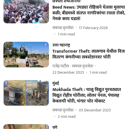
छत्रपती संभाजीनगर
Beed News: उघड्या रोहित्राने घेतला मुलाचा
बळी; बीडमध्ये संतप्त नागरिकांचा रास्ता रोको,
नेमकं काय घडलं!
सकाळ वृत्तसेवा
17 February 2026
1
min read
उत्तर महाराष्ट्र
Transformer Theft: लासगाव येथील विज
वितरण कंपनीच्या सबस्टेशनवर चोरी
राजेंद्र पाटील - सकाळ वृत्तसेवा
22 December 2025
1
min read
मुंबई
Mokhada Theft : चालू विद्यूत पुरवठ्यात
विद्यूत रोहीत्र चोरीला; सोलर पॅनल, पंपासह
केबलची चोरी, भंगार चोर मोकाट
सकाळ वृत्तसेवा
05 December 2025
2
min read
पुणे