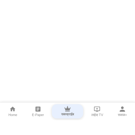
सबस्क्राईब
Home
E-Paper
लाईव्ह TV
सकाळ+