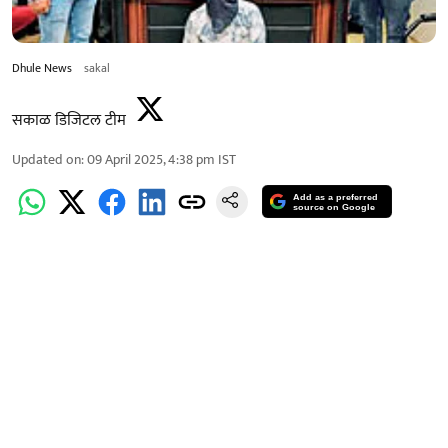
Dhule News
sakal
सकाळ डिजिटल टीम
Updated on
:
09 April 2025, 4:38 pm
IST
Add as a preferred
source on Google