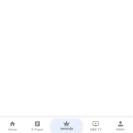
सबस्क्राईब
Home
E-Paper
लाईव्ह TV
सकाळ+