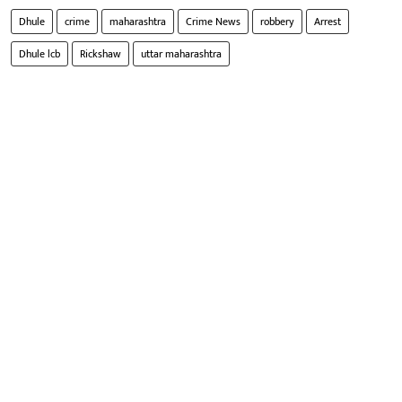
Dhule
crime
maharashtra
Crime News
robbery
Arrest
Dhule lcb
Rickshaw
uttar maharashtra