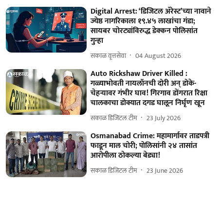
Digital Arrest: ‘डिजिटल ॲरेस्ट’च्या नावाने
ज्येष्ठ नागरिकाला १९.४५ लाखांचा गंडा;
सायबर चोरट्यांविरुद्ध डेक्कन पोलिसांत
गुन्हा
सकाळ वृत्तसेवा
04 August 2026
Auto Rickshaw Driver Killed :
गळ्याभोवती नायलॉनची दोरी अन् डोके-
चेहऱ्यावर गंभीर घाव! गिरगाव डोंगरात रिक्षा
चालकाचा डोक्यात दगड घालून निर्घृण खून
सकाळ डिजिटल टीम
23 July 2026
Osmanabad Crime: महामार्गावर ताडपत्री
फाडून माल चोरी; पोलिसांनी २४ तासांत
आरोपीला ठोकल्या बेड्या!
सकाळ डिजिटल टीम
23 June 2026