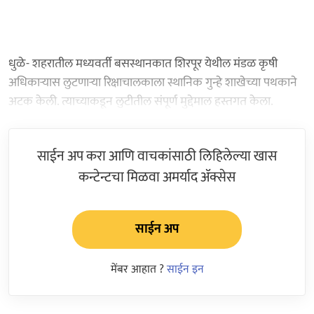
धुळे- शहरातील मध्यवर्ती बसस्थानकात शिरपूर येथील मंडळ कृषी
अधिकाऱ्यास लुटणाऱ्या रिक्षाचालकाला स्थानिक गुन्हे शाखेच्या पथकाने
अटक केली. त्याच्याकडून लुटीतील संपूर्ण मुद्देमाल हस्तगत केला.
साईन अप करा आणि वाचकांसाठी लिहिलेल्या खास
कन्टेन्टचा मिळवा अमर्याद ॲक्सेस
साईन अप
मेंबर आहात ?
साईन इन