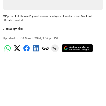
MP present at Bhoomi Pujan of various development works Heena Gavit and
officials.
esakal
सकाळ वृत्तसेवा
Updated on
:
03 March 2024, 3:09 pm
IST
Add as a preferred
source on Google