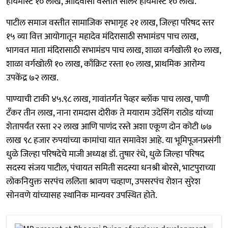
हायमास्ट १० लाख, आदिवासी वस्तीत सोलर हायमास्ट १० लाख.
पाटील समाज वस्तीत सामाजिक सभागृह २१ लाख, जिल्हा परिषद स्तर
१५ व्या वित्त आयोगातून महादेव मंदिरासाठी सभामंडप पाच लाख,
भागवत माता मंदिरासाठी सभामंडप पाच लाख, शाळा वर्गखोली १० लाख,
शाळा वर्गखोली १० लाख, काँक्रिट रस्ता १० लाख, प्राथमिक आरोग्य
उपकेंद्र ७२ लाख.
पाण्याची टाकी ४५.९८ लाख, गावांतर्गत पेव्हर ब्लॉक पाच लाख, पाणी
टँकर तीन लाख, नाना रामदास दोरीक ते मयाराम उदेसिंग राठोड यांच्या
शेतापर्यंत रस्ता २२ लाख आणि पाणंद रस्ते अशा एकूण दोन कोटी ७७
लाख ९८ हजार रुपयांच्या कामांचा यात समावेश आहे. या भूमिपूजनप्रसंगी
धुळे जिल्हा परिषदेचे माजी अध्यक्ष डॉ. तुषार रंधे, धुळे जिल्हा परिषद
सदस्य संजय पाटील, पंचायत समिती सदस्या धनश्री बोरसे, भाटपुराच्या
लोकनियुक्त सरपंच ललिता श्रावण चव्हाण, उपसरपंच रोशन सुरेश
सोनवणे यांच्यासह स्थानिक मान्यवर उपस्थित होते.