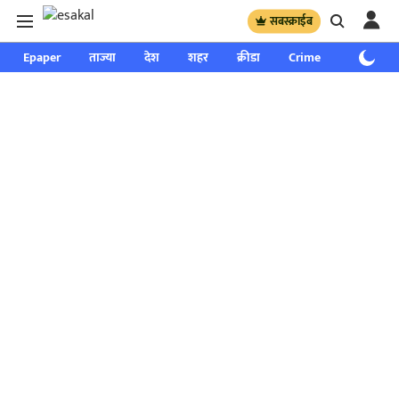
सबस्क्राईब
Epaper
ताज्या
देश
शहर
क्रीडा
Crime
साप्ताहिक