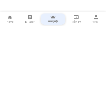
सबस्क्राईब
Home
E-Paper
लाईव्ह TV
सकाळ+
⌄
Marathi News
⌄
About Esakal
⌄
Digital Products
⌄
Sakal Programs