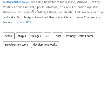
Maharashtra News
. Breaking news from India, Pune, Mumbai. Get the
Politics, Entertainment, Sports, Lifestyle, Jobs, and Education updates,
मराठी ताज्या बातम्या, मराठी ब्रेकिंग न्यूज, मराठी ताज्या घडामोडी. And Live taja batmya
on Esakal Mobile App. Download the Esakal Marathi news Channel app
for
Android
and
IOS
.
school
shirpur
Villages
ZP
Tribal
Primary Health Center
Development work
development works