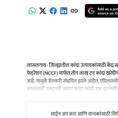
Add as a pre
source on G
लासलगाव- जिल्ह्यातील कांदा उत्पादकांसाठी केंद्र
फेडरेशन (NCCF) मार्फत तीन लाख टन कांदा खरेदीचे उद्द
आहे. यामुळे शेतकरी संभ्रमित झाले आहेत. एप्रिलमध्ये 
कालावधी उलटूनही अद्याप कांदा खरेदी सुरू झालेली 
साईन अप करा आणि वाचकांसाठी लिहिल