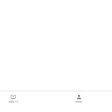
लाईव्ह TV
सकाळ+