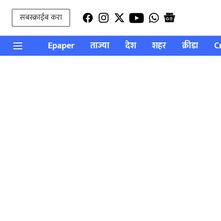
सबस्क्राईब करा
Epaper
ताज्या
देश
शहर
क्रीडा
C