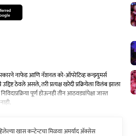
ferred
oogle
 सरकारने नाफेड आणि नॅशनल को-ऑपरेटिव्ह कन्झ्युमर्स
िष्ट ठेवले असले, तरी प्रत्यक्ष खरेदी प्रक्रियेला विलंब झाला
निविदाप्रक्रिया पूर्ण होऊनही तीन आठवड्यांपेक्षा जास्त
नाही.
ेल्या खास कन्टेन्टचा मिळवा अमर्याद ॲक्सेस