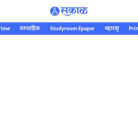
rime
साप्ताहिक
Studyroom Epaper
महाराष्ट्र
Pri