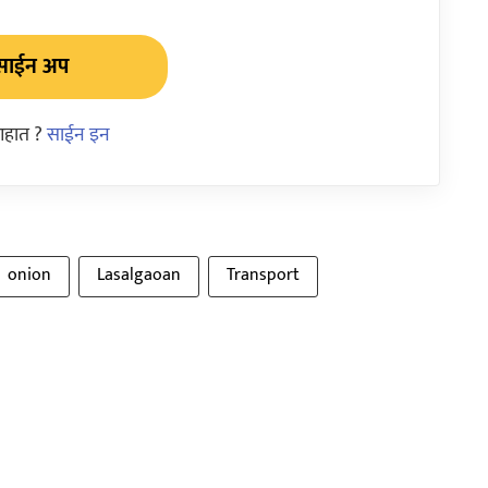
साईन अप
आहात ?
साईन इन
onion
Lasalgaoan
Transport