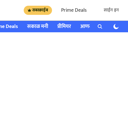
Prime Deals
साईन इन
सबस्क्राईब
me Deals
सकाळ मनी
प्रीमियर
आणखी
राशी भविष्य