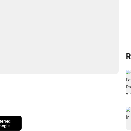
R
ferred
oogle