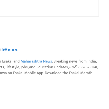
ठी
क्लिक करा
.
n Esakal and
Maharashtra News
. Breaking news from India,
, Lifestyle, Jobs, and Education updates, मराठी ताज्या बातम्या,
aja batmya on Esakal Mobile App. Download the Esakal Marathi