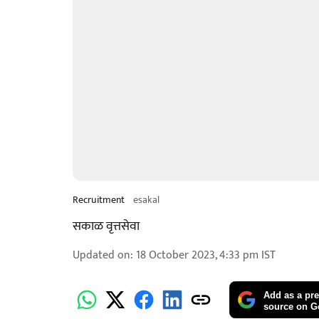
Recruitment
esakal
सकाळ वृत्तसेवा
Updated on
:
18 October 2023, 4:33 pm
IST
Add as a pre
source on G