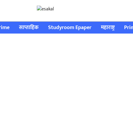
rime
साप्ताहिक
Studyroom Epaper
महाराष्ट्र
Pri