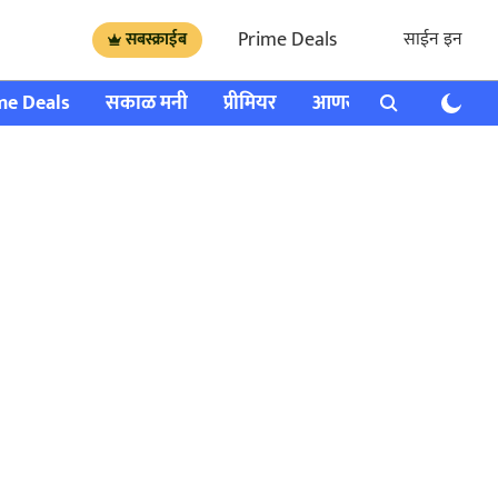
Prime Deals
साईन इन
सबस्क्राईब
me Deals
सकाळ मनी
प्रीमियर
आणखी
राशी भविष्य