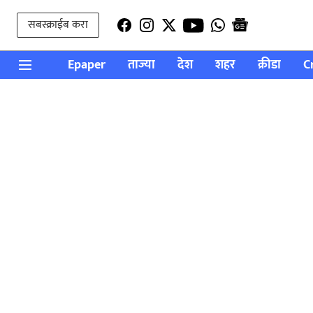
सबस्क्राईब करा
Epaper
ताज्या
देश
शहर
क्रीडा
C