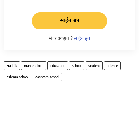
साईन अप
मेंबर आहात ?
साईन इन
Nashik
maharashtra
education
school
student
science
ashram school
aashram school