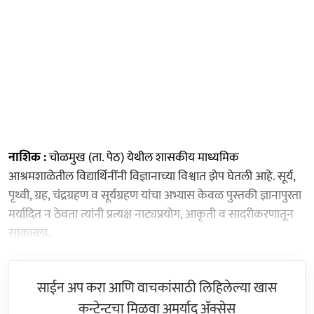
नाशिक :
चोळमुख (ता. पेठ) येथील शासकीय माध्यमिक
आश्रमशाळेतील विद्यार्थिनींनी विज्ञानाच्या विश्वात झेप घेतली आहे. सूर्य,
पृथ्वी, ग्रह, चंद्रग्रहण व सूर्यग्रहण यांचा अभ्यास केवळ पुस्तकी ज्ञानापुरता
मर्यादित न ठेवता त्यांनी प्रत्यक्ष नाट्यप्रयोग, आकृती व सादरीकरणातून
साकारला.
साईन अप करा आणि वाचकांसाठी लिहिलेल्या खास
कन्टेन्टचा मिळवा अमर्याद ॲक्सेस