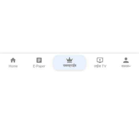
सबस्क्राईब
Home
E-Paper
लाईव्ह TV
सकाळ+
⌄
Marathi News