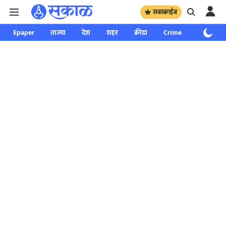
सबस्क्राईब
Epaper
ताज्या
देश
शहर
क्रीडा
Crime
साप्ताहिक