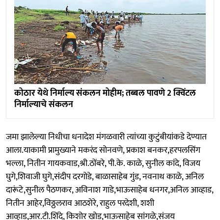
कोठार येथे निर्माल्य संकलन मोहीम; तब्बल पावणे 2 क्विंटल
निर्माल्याचे संकलन
जमा झालेल्या निधीचा धनादेश मंगळवारी त्यांच्या कुटुंबीयांकडे देण्यात
आला.याकामी प्रामुख्याने मकरंद सोनवणे, प्रकाश बनकर,हरपलसिंग
भल्ला, नितीन गायकवाड,श्री.ठोंबरे, पी.के. काळे, सुनील कांदे, विजय
घुगे,शिवाजी घुगे,संदीप दरगोडे, बाळासाहेब गुंड, नवनाथ काळे, अनिल
दारूंटे,सुनील पैठणकर, अविनाश गाडे,भाऊसाहेब धनगर,अनिल आव्हाड,
नितीन आहेर,विठ्ठलराव आठशेरे, राहुल परदेशी, शशी
आव्हाड,आर.टी.शिंदे, किशोर खोड,भाऊसाहेब सांगळे,संजय