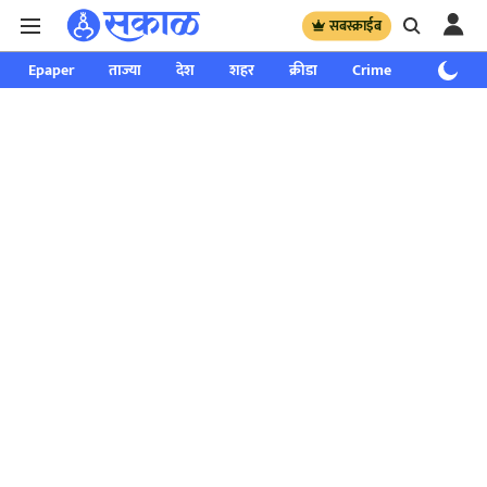
सबस्क्राईब
Epaper
ताज्या
देश
शहर
क्रीडा
Crime
साप्ताहिक