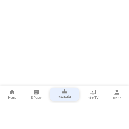
सबस्क्राईब
Home
E-Paper
लाईव्ह TV
सकाळ+