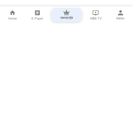
सबस्क्राईब
Home
E-Paper
लाईव्ह TV
सकाळ+
⌄
Marathi News
⌄
About Esakal
⌄
Digital Products
⌄
Sakal Programs