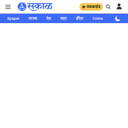
सबस्क्राईब
Epaper
ताज्या
देश
शहर
क्रीडा
Crime
साप्ताहिक