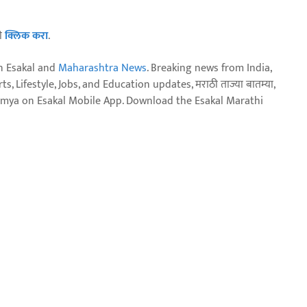
ठी
क्लिक करा
.
n Esakal and
Maharashtra News
. Breaking news from India,
, Lifestyle, Jobs, and Education updates, मराठी ताज्या बातम्या,
aja batmya on Esakal Mobile App. Download the Esakal Marathi