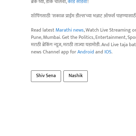
ब्रेक घ्या, डोकं चालवा,
कोडे सोडवा
!
शॉपिंगसाठी 'सकाळ प्राईम डील्स'च्या भन्नाट ऑफर्स पाहण्यासा
Read latest
Marathi news
, Watch Live Streaming o
Pune, Mumbai. Get the Politics, Entertainment, Sports
मराठी ब्रेकिंग न्यूज, मराठी ताज्या घडामोडी. And Live t
news Channel app for
Android
and
IOS
.
Shiv Sena
Nashik