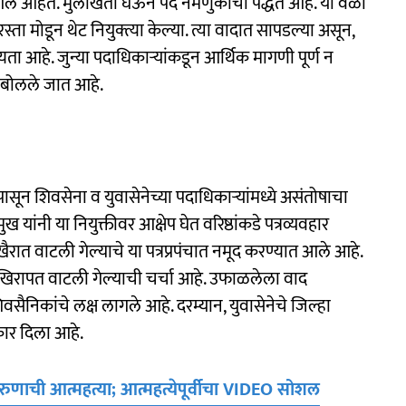
 आले आहेत. मुलाखती घेऊन पद नेमणुकीची पद्धत आहे. या वेळी
रस्ता मोडून थेट नियुक्त्या केल्या. त्या वादात सापडल्या असून,
ता आहे. जुन्या पदाधिकाऱ्यांकडून आर्थिक मागणी पूर्ण न
चे बोलले जात आहे.
ंपासून शिवसेना व युवासेनेच्या पदाधिकाऱ्यांमध्ये असंतोषाचा
 यांनी या नियुक्तीवर आक्षेप घेत वरिष्ठांकडे पत्रव्यवहार
ैरात वाटली गेल्याचे या पत्रप्रपंचात नमूद करण्यात आले आहे.
 खिरापत वाटली गेल्याची चर्चा आहे. उफाळलेला वाद
िवसैनिकांचे लक्ष लागले आहे. दरम्यान, युवासेनेचे जिल्हा
नकार दिला आहे.
णाची आत्महत्या; आत्महत्येपूर्वीचा VIDEO सोशल