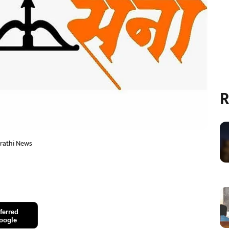
R
arathi News
ferred
oogle