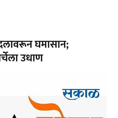
 बदलावरून घमासान;
चर्चेला उधाण