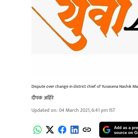
Dispute over change in district chief of Yuvasena Nashik M
दीपक अहिरे
Updated on
:
04 March 2021, 6:41 pm
IST
Add as a pre
source on G