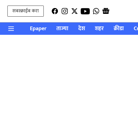
सबस्क्राईब करा
Epaper
ताज्या
देश
शहर
क्रीडा
C