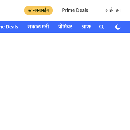
Prime Deals
साईन इन
सबस्क्राईब
me Deals
सकाळ मनी
प्रीमियर
आणखी
राशी भविष्य