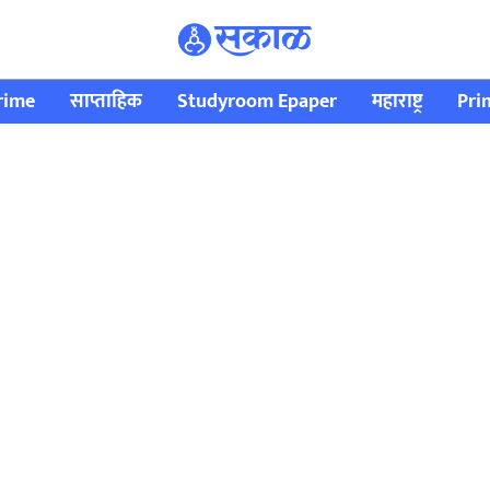
rime
साप्ताहिक
Studyroom Epaper
महाराष्ट्र
Pri