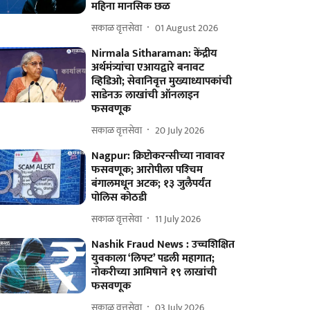
महिना मानसिक छळ
सकाळ वृत्तसेवा
01 August 2026
Nirmala Sitharaman: केंद्रीय
अर्थमंत्र्यांचा एआयद्वारे बनावट
व्हिडिओ; सेवानिवृत्त मुख्याध्यापकांची
साडेनऊ लाखांची ऑनलाइन
फसवणूक
सकाळ वृत्तसेवा
20 July 2026
Nagpur: क्रिप्टोकरन्सीच्या नावावर
फसवणूक; आरोपीला पश्‍चिम
बंगालमधून अटक; १३ जुलैपर्यंत
पोलिस कोठडी
सकाळ वृत्तसेवा
11 July 2026
Nashik Fraud News : उच्चशिक्षित
युवकाला ‘लिफ्ट’ पडली महागात;
नोकरीच्या आमिषाने १९ लाखांची
फसवणूक
सकाळ वृत्तसेवा
03 July 2026