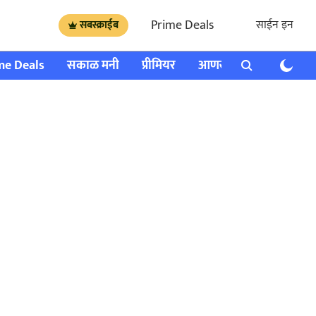
Prime Deals
साईन इन
सबस्क्राईब
me Deals
सकाळ मनी
प्रीमियर
आणखी
राशी भविष्य