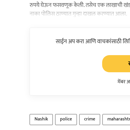
रुपये घेऊन फसवणूक केली. तसेच एक लाखाची खंडणी मा
नाका पोलिस ठाण्यात गुन्हा दाखल करण्यात आला.
साईन अप करा आणि वाचकांसाठी लिहिल
मेंबर 
Nashik
police
crime
maharasht