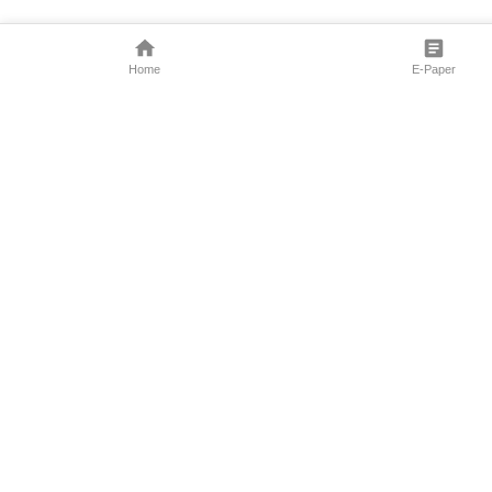
Home
E-Paper
Follow Us
Marathi News
Maharashtra N
Entertainment 