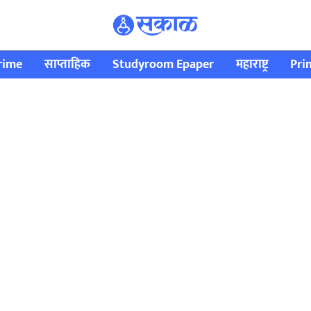
rime
साप्ताहिक
Studyroom Epaper
महाराष्ट्र
Pri