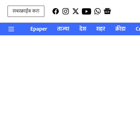
सबस्क्राईब करा
Epaper
ताज्या
देश
शहर
क्रीडा
C