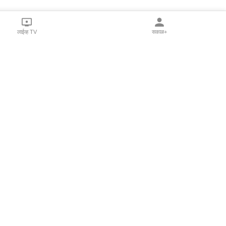
लाईव्ह TV
सकाळ+
l Programs
Print Products
Sakal Saptahik
hka
Family Doctor