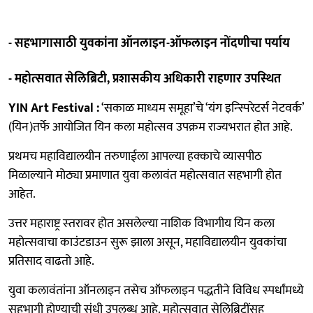
- सहभागासाठी युवकांना ऑनलाइन-ऑफलाइन नोंदणीचा पर्याय
- महोत्‍सवात सेलिब्रिटी, प्रशासकीय अधिकारी राहणार उपस्‍थित
YIN Art Festival :
‘सकाळ माध्यम समूहा’चे ‘यंग इन्स्पिरेटर्स नेटवर्क’
(यिन)तर्फे आयोजित यिन कला महोत्सव उपक्रम राज्यभरात होत आहे.
प्रथमच महाविद्यालयीन तरुणाईला आपल्या हक्काचे व्यासपीठ
मिळाल्याने मोठ्या प्रमाणात युवा कलावंत महोत्सवात सहभागी होत
आहेत.
उत्तर महाराष्ट्र स्‍तरावर होत असलेल्‍या नाशिक विभागीय यिन कला
महोत्‍सवाचा काउंटडाउन सुरू झाला असून, महाविद्यालयीन युवकांचा
प्रतिसाद वाढतो आहे.
युवा कलावंतांना ऑनलाइन तसेच ऑफलाइन पद्धतीने विविध स्‍पर्धांमध्ये
सहभागी होण्याची संधी उपलब्‍ध आहे. महोत्‍सवात सेलिब्रिटींसह