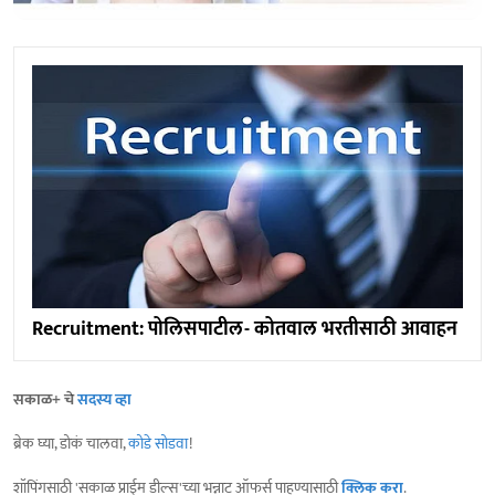
Recruitment: पोलिसपाटील- कोतवाल भरतीसाठी आवाहन
सकाळ+ चे
सदस्य व्हा
ब्रेक घ्या, डोकं चालवा,
कोडे सोडवा
!
शॉपिंगसाठी 'सकाळ प्राईम डील्स'च्या भन्नाट ऑफर्स पाहण्यासाठी
क्लिक करा
.