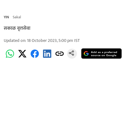
YIN
Sakal
सकाळ वृत्तसेवा
Updated on
:
18 October 2023, 5:00 pm
IST
Add as a preferred
source on Google