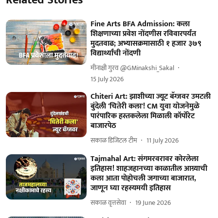
Fine Arts BFA Admission: कला
शिक्षणाच्या प्रवेश नोंदणीस रविवारपर्यंत
मुदतवाढ; अभ्यासक्रमासाठी १ हजार ३७९
विद्यार्थ्यांची नोंदणी
मीनाक्षी गुरव @GMinakshi_Sakal
15 July 2026
Chiteri Art: झाशीच्या ज्यूट बॅग्जवर उमटली
बुंदेली 'चितेरी कला'! CM युवा योजनेमुळे
पारंपारिक हस्तकलेला मिळाली कॉर्पोरेट
बाजारपेठ
सकाळ डिजिटल टीम
11 July 2026
Tajmahal Art: संगमरवरावर कोरलेला
इतिहास! शाहजहानच्या काळातील आग्र्याची
कला आता पोहोचली जगाच्या बाजारात,
जाणून घ्या रहस्यमयी इतिहास
सकाळ वृत्तसेवा
19 June 2026