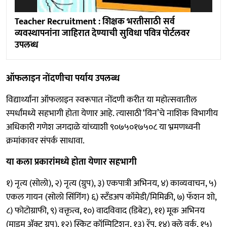
Teacher Recruitment : शिक्षक भरतीसाठी सर्व
व्यवस्थापनांना जाहिरात देण्याची सुविधा पवित्र पोर्टलवर
उपलब्ध
ऑफलाइन नोंदणीचा पर्याय उपलब्‍ध
विद्यार्थ्यांना ऑफलाइन स्‍वरूपात नोंदणी करीत या महोत्‍सवातील
स्‍पर्धांमध्ये सहभागी होता येणार आहे. त्‍यासाठी ‘यिन’चे नाशिक विभागीय
अधिकारी गणेश जगदाळे यांच्याशी ९०७५०१७५०८ या भ्रमणध्वनी
क्रमांकावर संपर्क साधावा.
या कला प्रकारांमध्ये होता येणार सहभागी
१) नृत्य (सोलो), २) नृत्य (ग्रुप), ३) एकपात्री अभिनय, ४) काव्यवाचन, ५)
एकल गायन (सोलो सिंगिंग) ६) स्टँडअप कॉमेडी/मिमिक्री, ७) फॅशन शो,
८) फोटोग्राफी, ९) वक्तृत्व, १०) वादविवाद (डिबेट), ११) मूक अभिनय
(माइम ॲक्ट ग्रुप), १२) स्किट कॉम्पिटिशन, १३) रॅप, १४) क्ले वर्क, १५)