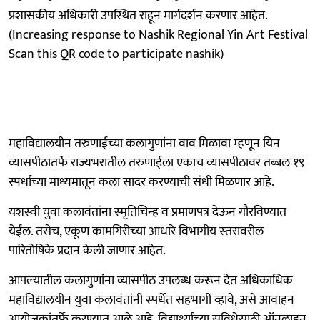
प्रशासकीय अधिकारी उपस्थित राहून मार्गदर्शन करणार आहेत.
(Increasing response to Nashik Regional Yin Art Festival
Scan this QR code to participate nashik)
महाविद्यालयीन तरुणाईच्या कलागुणांना वाव मिळावा म्हणून यिन
व्यासपीठातर्फे राज्यभरातील तरुणाईला एकाच व्यासपीठावर तब्बल १९
स्पर्धांच्या माध्यमातून कला सादर करण्याची संधी मिळणार आहे.
यशस्‍वी युवा कलावंतांना स्‍मृतिचिन्‍ह व प्रमाणपत्र देऊन गौरविण्यात
येईल. तसेच, एकूण कामगिरीच्‍या आधारे विभागीय स्‍तरावरील
पारितोषिके प्रदान केली जाणार आहेत.
आपल्‍यातील कलागुणांना व्‍यासपीठ उपलब्‍ध करून देत अधिकाधिक
महाविद्यालयीन युवा कलावंतांनी स्‍पर्धेत सहभागी व्‍हावे, असे आवाहन
आयोजकांतर्फे करण्यात आले आहे. विद्यार्थ्यांच्‍या सुविधेसाठी ऑनलाइन