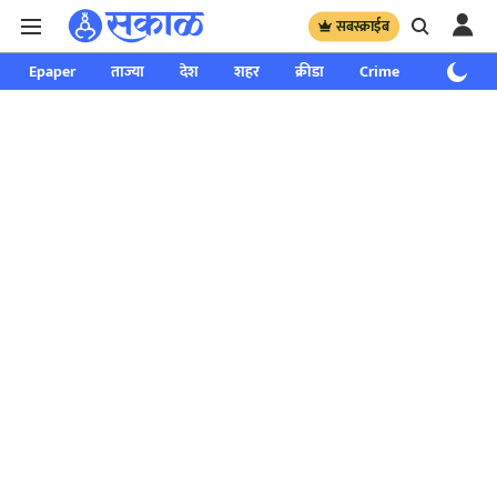
सबस्क्राईब
Epaper
ताज्या
देश
शहर
क्रीडा
Crime
साप्ताहिक