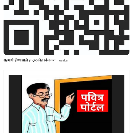
सहभागी होण्यासाठी हा ‍QR कोड स्‍कॅन करा
esakal