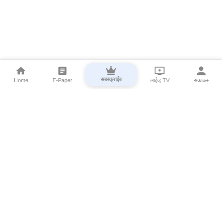
सबस्क्राईब
Home
E-Paper
लाईव्ह TV
सकाळ+
⌄
Marathi News
⌄
About Esakal