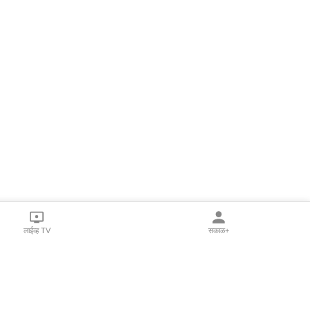
लाईव्ह TV
सकाळ+