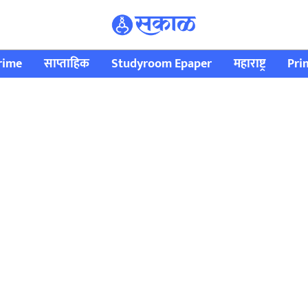
rime
साप्ताहिक
Studyroom Epaper
महाराष्ट्र
Pri