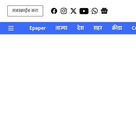
सबस्क्राईब करा
Epaper
ताज्या
देश
शहर
क्रीडा
C