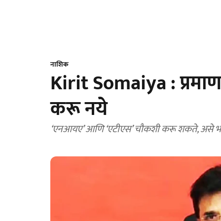
नाशिक
Kirit Somaiya : प्रमाणप
करू नये
‘एनआयए’ आणि ‘एटीएस’ चौकशी करू शकते, असे भाजप 