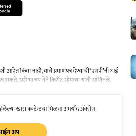
ferred
oogle
हेत किंवा नाही, याचे प्रमाणपत्र देण्याची ‘एसपीं’नी घाई
शकते, असे भाजप नेते किरीट सोमय्या यांनी सांगितले.
ेल्या खास कन्टेन्टचा मिळवा अमर्याद ॲक्सेस
साईन अप