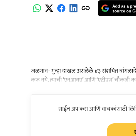
Add as a pre
source on G
जळगाव- गुन्हा दाखल असलेले ४३ संशयित बांगलादेशी आ
करू नये. त्याची ‘एनआयए’ आणि ‘एटीएस’ चौकशी करू 
साईन अप करा आणि वाचकांसाठी लिहिल