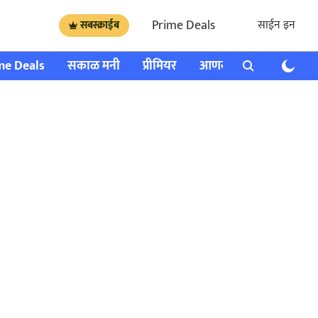
Prime Deals
साईन इन
सबस्क्राईब
me Deals
सकाळ मनी
प्रीमियर
आणखी
राशी भविष्य