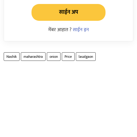
साईन अप
मेंबर आहात ?
साईन इन
Nashik
maharashtra
onion
Price
lasalgaon