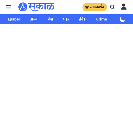
सबस्क्राईब
Epaper
ताज्या
देश
शहर
क्रीडा
Crime
साप्ताहिक