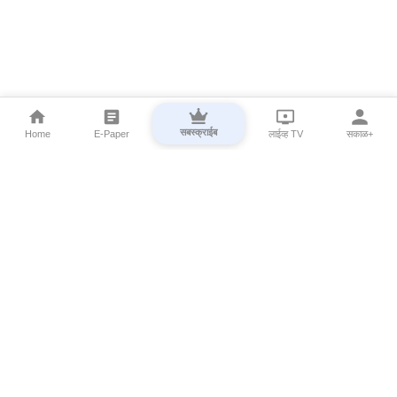
सबस्क्राईब
Home
E-Paper
लाईव्ह TV
सकाळ+
⌄
Marathi News
⌄
About Esakal