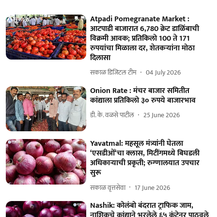
Atpadi Pomegranate Market :
आटपाडी बाजारात 6,780 क्रेट डाळिंबाची
विक्रमी आवक; प्रतिकिलो 100 ते 171
रुपयांचा मिळाला दर, शेतकऱ्यांना मोठा
दिलासा
सकाळ डिजिटल टीम
04 July 2026
Onion Rate : मंचर बाजार समितीत
कांद्याला प्रतिकिलो ३० रुपये बाजारभाव
डी. के. वळसे पाटील
25 June 2026
Yavatmal: महसूल मंत्र्यांनी घेतला
‘एसडीओं‘चा क्लास, मिटींगमध्ये बिघडली
अधिकाऱ्याची प्रकृती; रुग्णालयात उपचार
सुरू
सकाळ वृत्तसेवा
17 June 2026
Nashik: कोलंबो बंदरात ट्राफिक जाम,
नाशिकचे कांद्याने भरलेले ६५ कंटेनर पाठवले