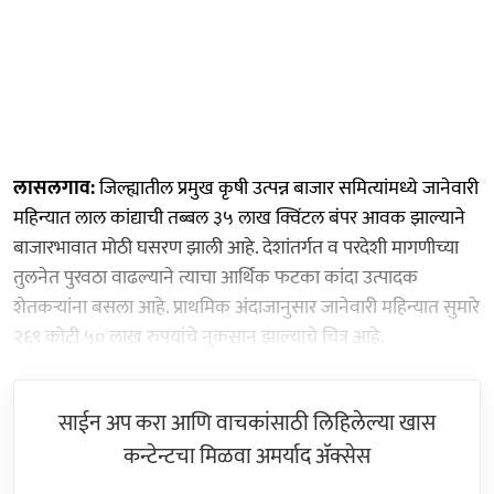
लासलगाव:
जिल्ह्यातील प्रमुख कृषी उत्पन्न बाजार समित्यांमध्ये जानेवारी
महिन्यात लाल कांद्याची तब्बल ३५ लाख क्विंटल बंपर आवक झाल्याने
बाजारभावात मोठी घसरण झाली आहे. देशांतर्गत व परदेशी मागणीच्या
तुलनेत पुरवठा वाढल्याने त्याचा आर्थिक फटका कांदा उत्पादक
शेतकऱ्यांना बसला आहे. प्राथमिक अंदाजानुसार जानेवारी महिन्यात सुमारे
२६९ कोटी ५० लाख रुपयांचे नुकसान झाल्याचे चित्र आहे.
साईन अप करा आणि वाचकांसाठी लिहिलेल्या खास
कन्टेन्टचा मिळवा अमर्याद ॲक्सेस