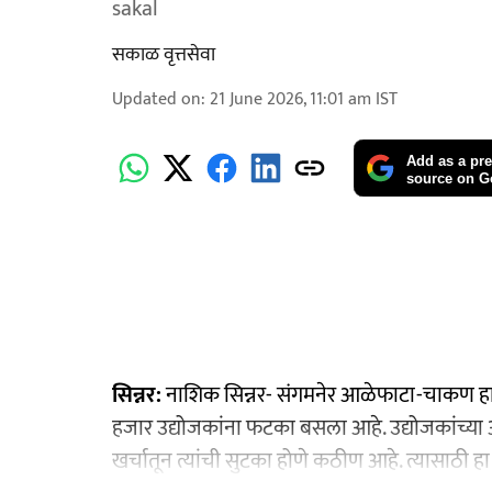
sakal
सकाळ वृत्तसेवा
Updated on
:
21 June 2026, 11:01 am
IST
Add as a pre
source on G
सिन्नर:
नाशिक सिन्नर- संगमनेर आळेफाटा-चाकण हा प्रस
हजार उद्योजकांना फटका बसला आहे. उद्योजकांच्या
खर्चातून त्यांची सुटका होणे कठीण आहे. त्यासाठी हा 