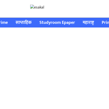
rime
साप्ताहिक
Studyroom Epaper
महाराष्ट्र
Pri