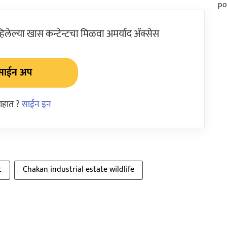
ेल्या खास कन्टेन्टचा मिळवा अमर्याद ॲक्सेस
साईन अप
आहात ?
साईन इन
t
Chakan industrial estate wildlife