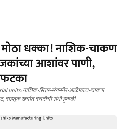
 मोठा धक्का! नाशिक-चाकण
द्योजकांच्या आशांवर पाणी,
र फटका
ial units: नाशिक-सिन्नर-संगमनेर-आळेफाटा-चाकण
 संकट, वाहतूक खर्चात बचतीची संधी हुकली