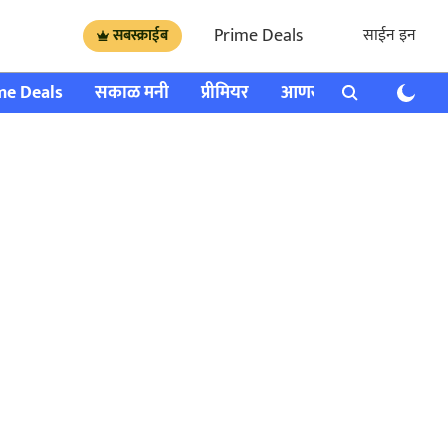
Prime Deals
साईन इन
सबस्क्राईब
me Deals
सकाळ मनी
प्रीमियर
आणखी
राशी भविष्य