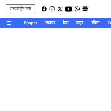
सबस्क्राईब करा
Epaper
ताज्या
देश
शहर
क्रीडा
C