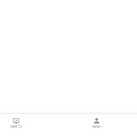
लाईव्ह TV
सकाळ+