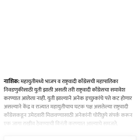
नाशिक:
महायुतीमध्ये भाजप व राष्ट्रवादी काँग्रेसची महापालिका
निवडणुकीसाठी युती झाली असली तरी राष्ट्रवादी काँग्रेसचा समावेश
करण्यात आलेला नाही. युती झाल्याने अनेक इच्छुकांचे पत्ते कट होणार
असल्याने केंद्र व राज्यात महायुतीचाच घटक पक्ष असलेल्या राष्ट्रवादी
काँग्रेसकडून उमेदवारी मिळवण्यासाठी अनेकांनी चोरीछुपे संपर्क करून
एक जागा राखीव ठेवण्याची विनंती करण्यात आल्याचे समजते.