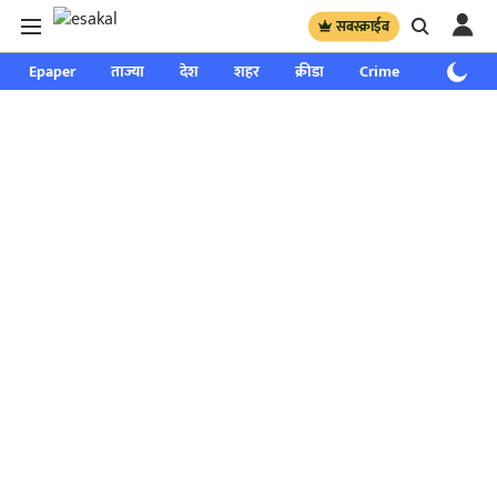
सबस्क्राईब
Epaper
ताज्या
देश
शहर
क्रीडा
Crime
साप्ताहिक