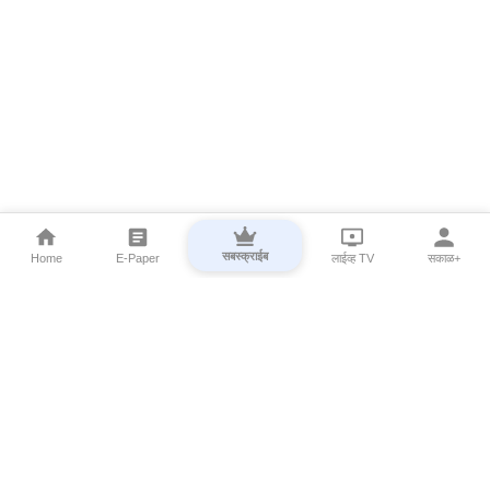
सबस्क्राईब
Home
E-Paper
लाईव्ह TV
सकाळ+
⌄
Marathi News