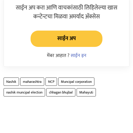
साईन अप करा आणि वाचकांसाठी लिहिलेल्या खास
कन्टेन्टचा मिळवा अमर्याद ॲक्सेस
साईन अप
मेंबर आहात ?
साईन इन
Nashik
maharashtra
NCP
Muncipal corporation
nashik muncipal election
chhagan bhujbal
Mahayuti