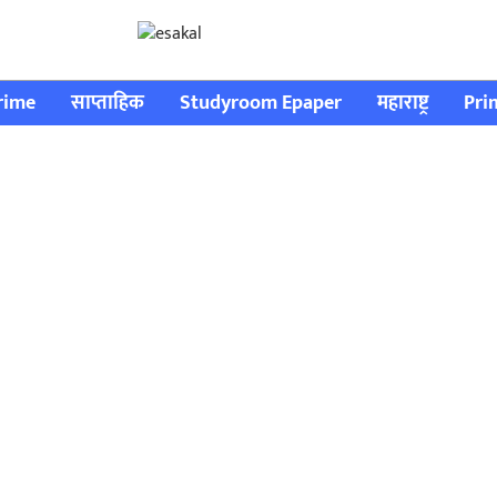
rime
साप्ताहिक
Studyroom Epaper
महाराष्ट्र
Pri