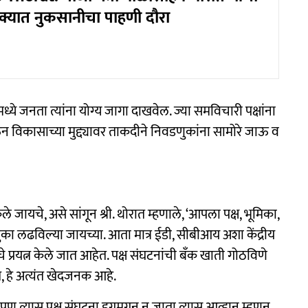
क्यात नुकसानीचा पाहणी दौरा
्ये जनता त्यांना योग्य जागा दाखवेल. ज्या समविचारी पक्षांना
ऊन विकासाच्या मुद्द्यावर ताकदीने निवडणुकांना सामोरे जाऊ व
केले जायचे, असे सांगून श्री. थोरात म्हणाले, ‘आपला पक्ष, भूमिका,
ा लढविल्या जायच्या. आता मात्र ईडी, सीबीआय अशा केंद्रीय
चे प्रयत्न केले जात आहेत. पक्ष संघटनांची बँक खाती गोठविणे
े, हे अत्यंत खेदजनक आहे.
, पण त्यास पक्ष संघटना डगमगून न जाता त्यास आव्हान म्हणून