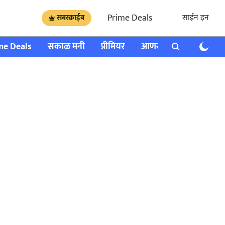
Prime Deals
साईन इन
सबस्क्राईब
me Deals
सकाळ मनी
प्रीमियर
आणखी
राशी भविष्य