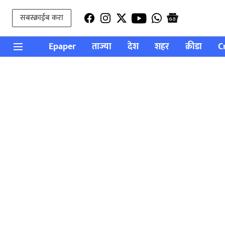
सबस्क्राईब करा
Epaper
ताज्या
देश
शहर
क्रीडा
C