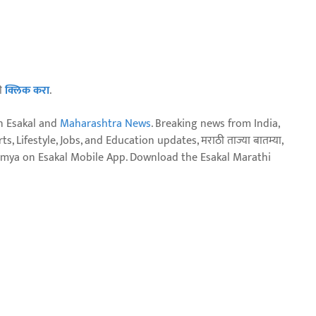
ठी
क्लिक करा
.
n Esakal and
Maharashtra News
. Breaking news from India,
, Lifestyle, Jobs, and Education updates, मराठी ताज्या बातम्या,
aja batmya on Esakal Mobile App. Download the Esakal Marathi