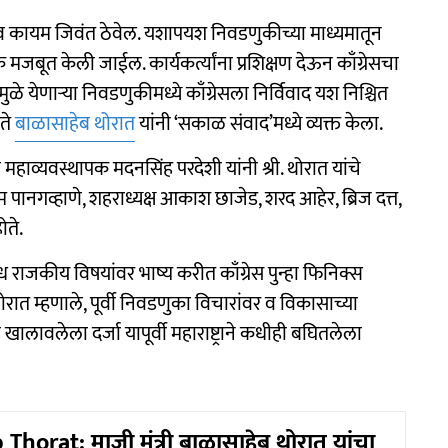
तित्व कायम जिवंत ठेवेल. यशापयश निवडणुकीच्या माध्यमातून
बूत केली जाईल. कार्यकर्त्यांना प्रशिक्षण देऊन काँग्रेसचा
ुळे येणाऱ्या निवडणुकीमध्ये काँग्रेसला निर्विवाद यश निश्चित
ेते
बाळासाहेब थोरात
यांनी ‘सकाळ संवाद’मध्ये व्यक्त केला.
व महाव्यवस्थापक मदनसिंह परदेशी यांनी श्री. थोरात यांचे
ाजाराम पानगव्हाणे, शहराध्यक्ष आकाश छाजेड, शरद आहेर, ब्रिज दत्त,
ोते.
 राजकीय विषयांवर भाष्य करीत काँग्रेस पुन्हा फिनिक्स
थोरात म्हणाले, पूर्वी निवडणुका विचारांवर व विकासाच्या
 खालावलेला दर्जा यापूर्वी महाराष्ट्राने कधीही बघितलेला
Thorat: माजी मंत्री बाळासाहेब थोरात यांचा