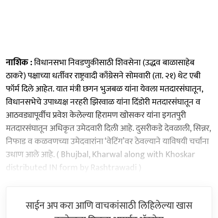
नाशिक :
विधानसभा निवडणुकीसाठी शिवसेना (उद्धव बाळासाहेब
ठाकरे) पक्षाच्या धर्तीवर राष्ट्रवादी काँग्रेसने सोमवारी (ता. २१) थेट एबी
फॉर्म दिले आहेत. यात मंत्री छगन भुजबळ यांना येवला मतदारसंघातून,
विधानसभेचे उपाध्यक्ष नरहरी झिरवाळ यांना दिंडोरी मतदारसंघातून व
आठवड्यापूर्वीच प्रवेश केलेल्या हिरामण खोसकर यांना इगतपुरी
मतदारसंघातून अधिकृत उमेदवारी दिली आहे. दुसरीकडे देवळाली, सिन्नर,
निफाड व कळवणच्या उमेदवारांना ‘वेटिंग’वर ठेवल्याने याविषयी चर्चांना
उधाण आले आहे. ( Bhujbal, Kharwal along with Khoskar
distributed IN form by Rashtrawadi )
साईन अप करा आणि वाचकांसाठी लिहिलेल्या खास