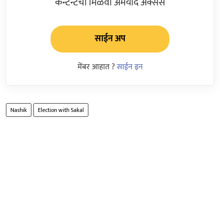
कन्टेन्टचा मिळवा अमर्याद ॲक्सेस
साईन अप
मेंबर आहात ?
साईन इन
Nashik
Election with Sakal