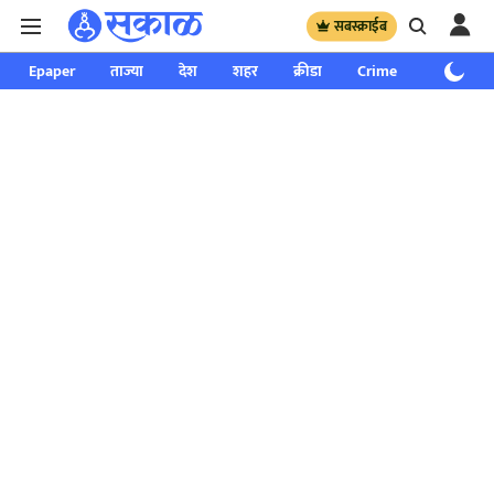
सबस्क्राईब
Epaper
ताज्या
देश
शहर
क्रीडा
Crime
साप्ताहिक