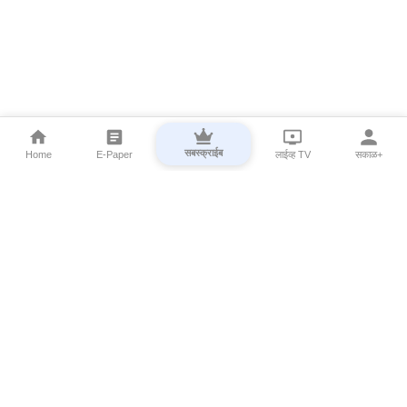
सबस्क्राईब
Home
E-Paper
लाईव्ह TV
सकाळ+
⌄
Marathi News
⌄
About Esakal