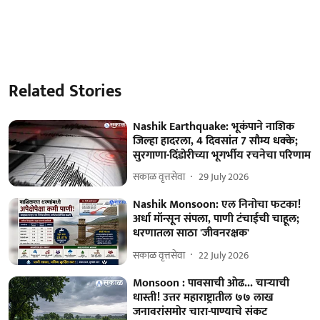
Related Stories
Nashik Earthquake: भूकंपाने नाशिक
जिल्हा हादरला, 4 दिवसांत 7 सौम्य धक्के;
सुरगाणा-दिंडोरीच्या भूगर्भीय रचनेचा परिणाम
सकाळ वृत्तसेवा
29 July 2026
Nashik Monsoon: एल निनोचा फटका!
अर्धा मॉन्सून संपला, पाणी टंचाईची चाहूल;
धरणातला साठा 'जीवनरक्षक'
सकाळ वृत्तसेवा
22 July 2026
Monsoon : पावसाची ओढ... चाऱ्याची
धास्ती! उत्तर महाराष्ट्रातील ७७ लाख
जनावरांसमोर चारा-पाण्याचे संकट