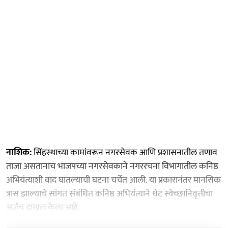
नाशिक:
सिंहस्थाच्या कामांवरून नगरसेवक आणि प्रशासनातील तणाव
ताजा असतानाच भाजपच्या नगरसेवकाने नगररचना विभागातील कनिष्ठ
अभियंत्याशी वाद घातल्याची घटना चर्चेत आली. या प्रकारानंतर मानसिक
त्रास झाल्याचे सांगत संबंधित कनिष्ठ अभियंत्याने थेट स्वेच्छानिवृत्तीचा
अर्जच दाखल केला आहे.