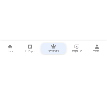
सबस्क्राईब
Home
E-Paper
लाईव्ह TV
सकाळ+
⌄
Marathi News