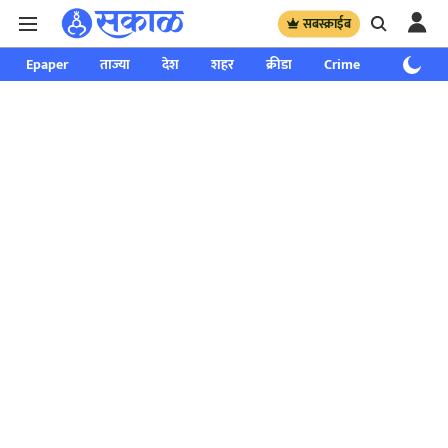
सबस्क्राईब
Epaper
ताज्या
देश
शहर
क्रीडा
Crime
साप्ताहिक