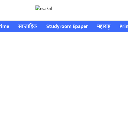
rime
साप्ताहिक
Studyroom Epaper
महाराष्ट्र
Pri