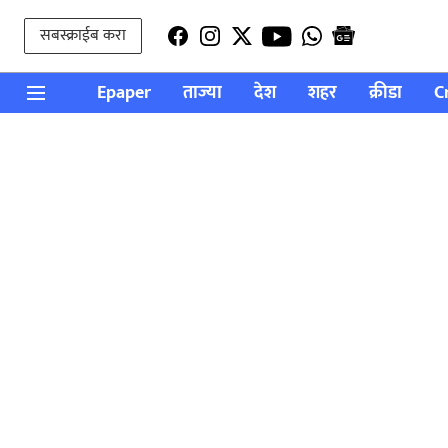
सबस्क्राईब करा
Epaper
ताज्या
देश
शहर
क्रीडा
C