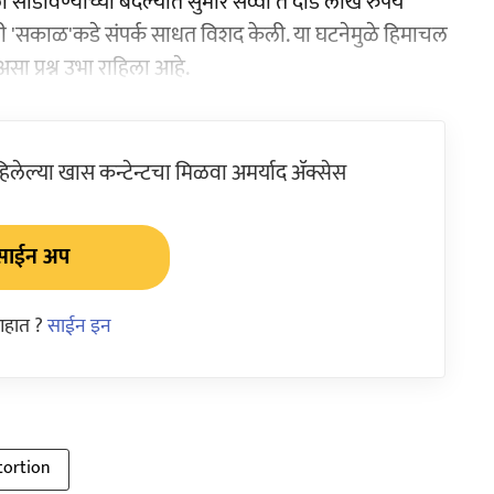
सोडविण्याच्या बदल्यात सुमारे सव्वा ते दीड लाख रुपये
ी 'सकाळ'कडे संपर्क साधत विशद केली. या घटनेमुळे हिमाचल
ा प्रश्न उभा राहिला आहे.
ेल्या खास कन्टेन्टचा मिळवा अमर्याद ॲक्सेस
साईन अप
आहात ?
साईन इन
tortion