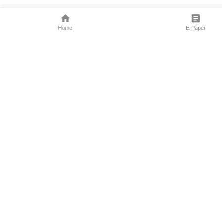
Home
E-Paper
Follow Us
Marathi News
Maharashtra N
Entertainment 
Sports News