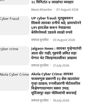
२८ मिनिटांत ४ लाखांचा व्यवहार
Mansi Khambe
07 August 2026
UP cyber fraud: युट्यूबवरून
शिकले सायबर ठगीचे धडे; आयफोनने
UPI हायजॅक करून नेपाळच्या
कॅसिनोमध्ये उडवले लाखो रुपये
सकाळ वृत्तसेवा
03 August 2026
Jalgaon News : सायबर गुन्हेगारांची
आता खैर नाही; गृहमंत्री अमित शहा
घेणार थेट जिल्हापातळीवर आढावा
सकाळ वृत्तसेवा
21 July 2026
Akola Cyber Crime: सायबर
फसवणूक प्रकरणी १३ बँक खात्यांवर
गुन्हा दाखल; एनसीआरपी पोर्टलवरील
विश्लेषणादरम्यान प्रकार उघड;
मूर्तिजापूर शहर पोलिसांची कारवाई
सकाळ वृत्तसेवा
18 July 2026