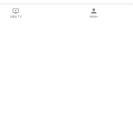
लाईव्ह TV
सकाळ+
l Programs
Print Products
Sakal Saptahik
hka
Family Doctor
 Crowdfunding
Sakal Publications