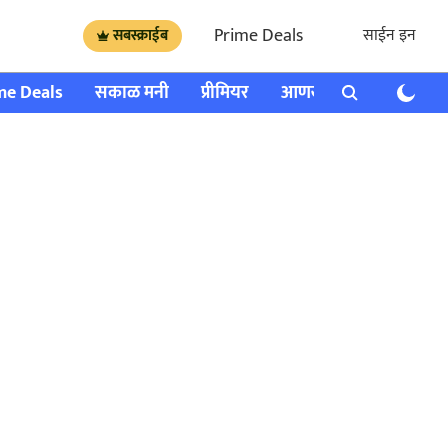
Prime Deals
साईन इन
सबस्क्राईब
me Deals
सकाळ मनी
प्रीमियर
आणखी
राशी भविष्य