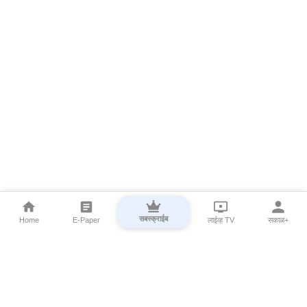
सबस्क्राईब
Home
E-Paper
लाईव्ह TV
सकाळ+