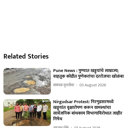
Related Stories
Pune News : पुण्यात खड्ड्यांचे साम्राज्य;
वाहतूक कोंडीत पुणेकरांचा दररोजचा खोळंबा
सकाळ वृत्तसेवा
03 August 2026
Nirgudsar Protest: निरगुडसरमध्ये
खड्ड्यांत वृक्षारोपण करून ग्रामस्थांचा
सार्वजनिक बांधकाम विभागाविरोधात जाहीर
निषेध
नवनाथ भेके
01 August 2026