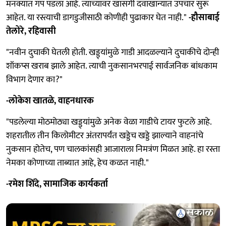
मनक्यात गॅप पडला आहे. त्याच्यावर खासगी दवाखान्यात उपचार सुरू
आहेत. या रस्त्याची डागडुजीसाठी कोणीही पुढाकार घेत नाही."
-हौसाबाई
तेलोरे, रहिवासी
"नवीन दुचाकी घेतली होती. खड्ड्यांमुळे गाडी आदळल्याने दुचाकीचे दोन्ही
शॉकप्स खराब झाले आहेत. त्याची नुकसानभरपाई सार्वजनिक बांधकाम
विभाग देणार का?"
-लोकेश खातळे, वाहनधारक
"पडलेल्या मोठमोठ्या खड्ड्यांमुळे अनेक वेळा गाडीचे टायर फुटले आहे.
शहरातील तीन किलोमीटर अंतरापर्यंत खड्डेच खड्डे झाल्याने वाहनांचे
नुकसान होतेच, पण चालकांसही आजाराला निमत्रंण मिळत आहे. हा रस्ता
नेमका कोणाच्या ताब्यात आहे, हेच कळत नाही."
-रमेश शिंदे, सामाजिक कार्यकर्ता