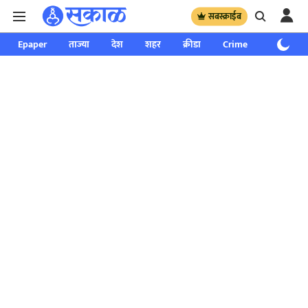
सबस्क्राईब
Epaper
ताज्या
देश
शहर
क्रीडा
Crime
साप्ताहिक