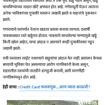
पावसामुळे शहरातील रस्त्यांवर अर्धा ते एक फूट खड्डे पडले असून, खड्डे
वाचविण्याच्या नादात छोटे अपघात होत आहे. गणेशमूर्ती घेऊन जाताना
अनेक भाविकांच्या दुचाकी घसरून जखमी झाले व वाहनांचे नुकसान
झाले.
गणरायाचे घरापर्यंत नेताना खडतर प्रवास करावा लागला. दरवर्षी
पावसाळ्यात रस्ते खड्डेमय होतात. पावसाचे साचलेल्या पाण्यामुळे खड्डे
किती खोल आहेत, याचा अंदाज न आल्याने काही दुचाकीस्वार पडून
जखमी झाले.
रात्री रस्त्यावर लाईट नसल्याने खड्ड्यांचा अंदाज येत नाही. प्रशासन केवळ
बघ्याची भूमिका घेत असल्याचा आरोप नागरिकांनी केला असून,
शहरातील रस्त्यांची तातडीने डागडुजी करावी, अशी मागणीही
नागरिकांमधून होत आहे.
हेही वाचा :
Credit Card फसवणूक....काय घ्याल काळजी?