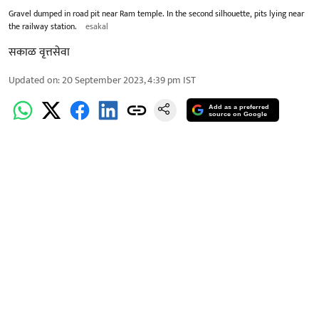
Gravel dumped in road pit near Ram temple. In the second silhouette, pits lying near
the railway station.
esakal
सकाळ वृत्तसेवा
Updated on
:
20 September 2023, 4:39 pm
IST
Add as a preferred
source on Google