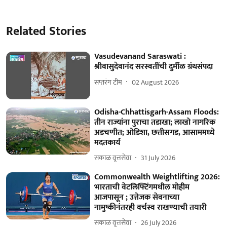
Related Stories
Vasudevanand Saraswati :
श्रीवासुदेवानंद सरस्वतींची दुर्मीळ ग्रंथसंपदा
सप्तरंग टीम
02 August 2026
Odisha-Chhattisgarh-Assam Floods:
तीन राज्यांना पुराचा तडाखा; लाखो नागरिक
अडचणीत; ओडिशा, छत्तीसगड, आसाममध्ये
मदतकार्य
सकाळ वृत्तसेवा
31 July 2026
Commonwealth Weightlifting 2026:
भारताची वेटलिफ्टिंगमधील मोहीम
आजपासून ; उत्तेजक सेवनाच्या
नामुष्कीनंतरही वर्चस्व राखण्याची तयारी
सकाळ वृत्तसेवा
26 July 2026