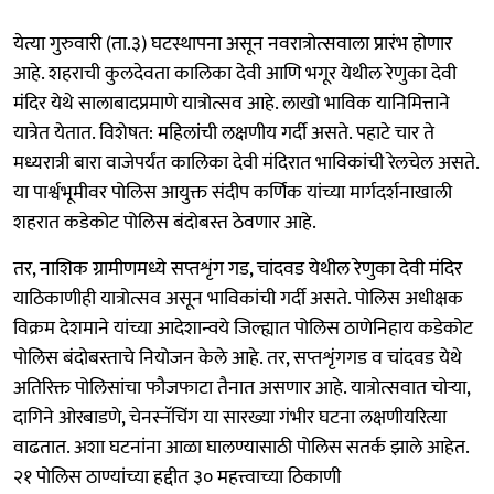
येत्या गुरुवारी (ता.३) घटस्थापना असून नवरात्रोत्सवाला प्रारंभ होणार
आहे. शहराची कुलदेवता कालिका देवी आणि भगूर येथील रेणुका देवी
मंदिर येथे सालाबादप्रमाणे यात्रोत्सव आहे. लाखो भाविक यानिमित्ताने
यात्रेत येतात. विशेषत: महिलांची लक्षणीय गर्दी असते. पहाटे चार ते
मध्यरात्री बारा वाजेपर्यंत कालिका देवी मंदिरात भाविकांची रेलचेल असते.
या पार्श्वभूमीवर पोलिस आयुक्त संदीप कर्णिक यांच्या मार्गदर्शनाखाली
शहरात कडेकोट पोलिस बंदोबस्त ठेवणार आहे.
तर, नाशिक ग्रामीणमध्ये सप्तशृंग गड, चांदवड येथील रेणुका देवी मंदिर
याठिकाणीही यात्रोत्सव असून भाविकांची गर्दी असते. पोलिस अधीक्षक
विक्रम देशमाने यांच्या आदेशान्वये जिल्ह्यात पोलिस ठाणेनिहाय कडेकोट
पोलिस बंदोबस्ताचे नियोजन केले आहे. तर, सप्तशृंगगड व चांदवड येथे
अतिरिक्त पोलिसांचा फौजफाटा तैनात असणार आहे. यात्रोत्सवात चोऱ्या,
दागिने ओरबाडणे, चेनस्नॅचिंग या सारख्या गंभीर घटना लक्षणीयरित्या
वाढतात. अशा घटनांना आळा घालण्यासाठी पोलिस सतर्क झाले आहेत.
२१ पोलिस ठाण्यांच्या हद्दीत ३० महत्त्वाच्या ठिकाणी