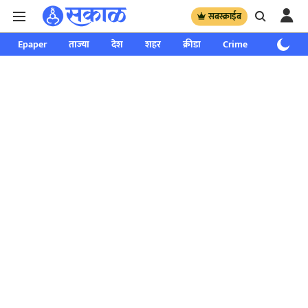
सबस्क्राईब
Epaper
ताज्या
देश
शहर
क्रीडा
Crime
साप्ताहिक