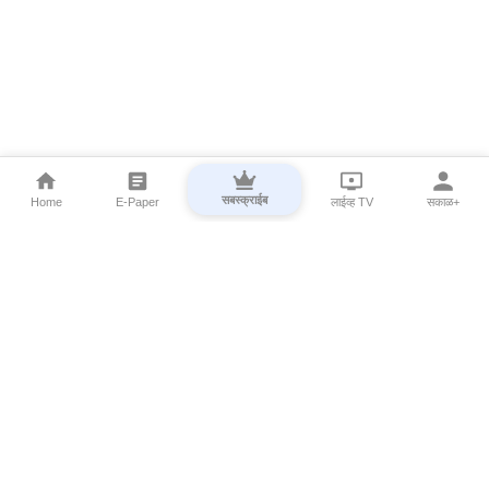
सबस्क्राईब
Home
E-Paper
लाईव्ह TV
सकाळ+
⌄
Marathi News
⌄
About Esakal