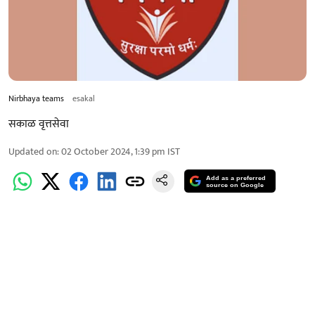
Nirbhaya teams
esakal
सकाळ वृत्तसेवा
Updated on
:
02 October 2024, 1:39 pm
IST
Add as a preferred
source on Google