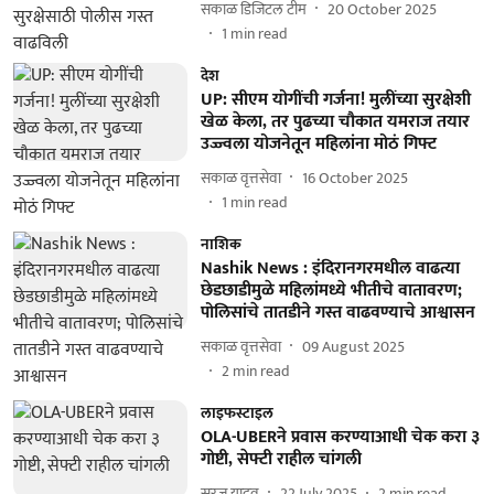
सकाळ डिजिटल टीम
20 October 2025
1
min read
देश
UP: सीएम योगींची गर्जना! मुलींच्या सुरक्षेशी
खेळ केला, तर पुढच्या चौकात यमराज तयार
उज्ज्वला योजनेतून महिलांना मोठं गिफ्ट
सकाळ वृत्तसेवा
16 October 2025
1
min read
नाशिक
Nashik News : इंदिरानगरमधील वाढत्या
छेडछाडीमुळे महिलांमध्ये भीतीचे वातावरण;
पोलिसांचे तातडीने गस्त वाढवण्याचे आश्वासन
सकाळ वृत्तसेवा
09 August 2025
2
min read
लाइफस्टाइल
OLA-UBERने प्रवास करण्याआधी चेक करा ३
गोष्टी, सेफ्टी राहील चांगली
सूरज यादव
22 July 2025
2
min read