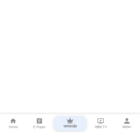
सबस्क्राईब
Home
E-Paper
लाईव्ह TV
सकाळ+