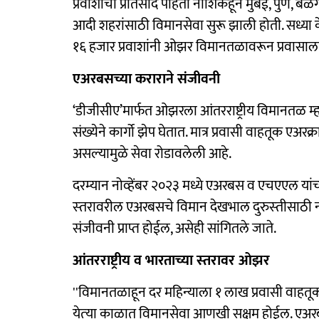
प्रवाशांचा प्रतिसाद पाहता नाशिकहून मुंबई, पुणे, बेळग
आदी शहरांसाठी विमानसेवा सुरू झाली होती. सध्या क
१६ हजार प्रवाशांनी ओझर विमानतळावरून प्रवासाला
एअरबसच्‍या कराराने संजीवनी
‘डीजीसीए’मार्फत ओझरला आंतरराष्ट्रीय विमानतळ म्‍हणू
संख्येने कार्गो झेप घेतात. मात्र प्रवासी वाहतूक एअर
असल्‍यामुळे सेवा रोडावलेली आहे.
दरम्‍यान नोव्‍हेंबर २०२३ मध्ये एअरबस व एचएएल यांच
स्‍तरावरील एअरबसचे विमान देखभाल दुरुस्‍तीसाठी
संजीवनी प्राप्त होईल, असेही सांगितले जाते.
आंतरराष्ट्रीय व भारताच्‍या स्‍तरावर ओझर
''विमानतळाहून दर महिन्‍याला १ लाख प्रवासी वाहतू
येत्‍या काळात विमानसेवा आणखी सक्षम होईल. एअरबस