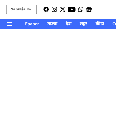
सबस्क्राईब करा
Epaper
ताज्या
देश
शहर
क्रीडा
C