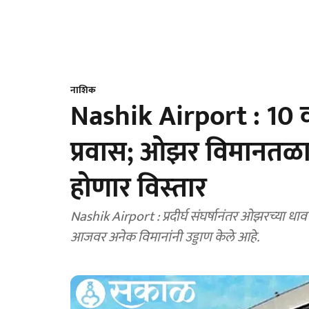
नाशिक
Nashik Airport : 10 वर्
प्रवास; ओझर विमानतळ
होणार विस्‍तार
Nashik Airport : प्रदीर्घ संघर्षानंतर ओझरच्‍या धा
आजवर अनेक विमानांनी उड्डाण केले आहे.