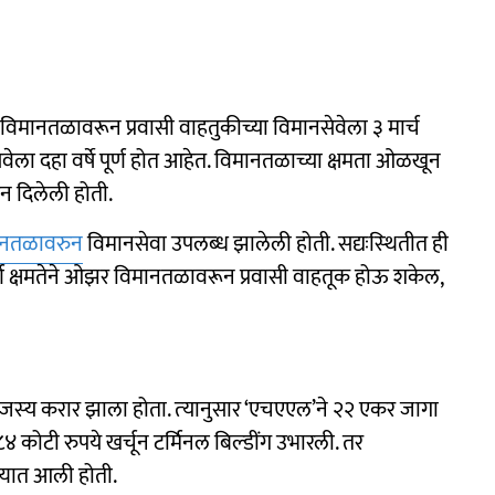
विमानतळावरून प्रवासी वाहतुकीच्‍या विमानसेवेला ३ मार्च
वेला दहा वर्षे पूर्ण होत आहेत. विमानतळाच्‍या क्षमता ओळखून
न दिलेली होती.
ानतळावरुन
विमानसेवा उपलब्‍ध झालेली होती. सद्यःस्‍थितीत ही
पूर्ण क्षमतेने ओझर विमानतळावरून प्रवासी वाहतूक होऊ शकेल,
जस्‍य करार झाला होता. त्‍यानुसार ‘एचएएल’ने २२ एकर जागा
४ कोटी रुपये खर्चून टर्मिनल बिल्‍डींग उभारली. तर
्यात आली होती.