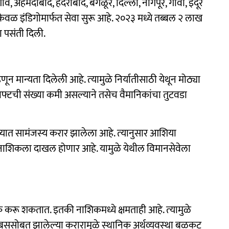
ाव, अहमदाबाद, हैदराबाद, बंगळूर, दिल्‍ली, नागपूर, गोवा, इंदूर
ेवळ इंडिगोमार्फत सेवा सुरू आहे. २०२३ मध्ये तब्‍बल २ लाख
 पसंती दिली.
न मान्‍यता दिलेली आहे. त्‍यामुळे निर्यातीसाठी येथून मोठ्या
क्राफ्टची संख्या कमी असल्‍याने तसेच वैमानिकांचा तुटवडा
्‍यात सामंजस्‍य करार झालेला आहे. त्‍यानुसार आशिया
 नाशिकला दाखल होणार आहे. यामुळे येथील विमानसेवेला
क करू शकतात. इतकी नाशिकमध्ये क्षमताही आहे. त्‍यामुळे
सोबत झालेल्‍या करारामुळे स्‍थानिक अर्थव्‍यवस्‍था बळकट