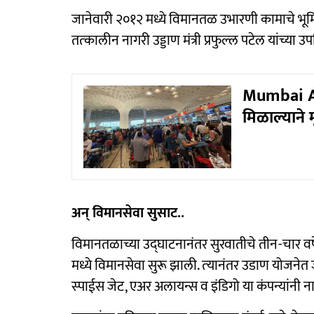
जानेवारी २०१२ मध्ये विमानतळ उभारणी कामाचे भूमिप
तत्‍कालीन नागरी उड्डाण मंत्री प्रफुल्‍ल पटेल यांच्‍या 
Mumbai Air
मिळाल्याने 
अन्‌ विमानसेवा सुसाट..
विमानतळाच्‍या उद्‌घाटनानंतर सुरवातीचे तीन-चार वर्
मध्ये विमानसेवा सुरू झाली. त्‍यानंतर उडाण योजनेत जे
स्‍पाईस जेट, एअर अलायन्‍स व इंडिगो या कंपन्यांनी