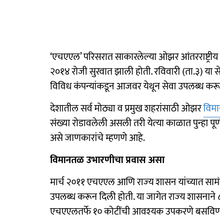
‘एचएएल’‍ परिसरात साकारलेल्‍या ओझर आंतरराष्ट्रीय 
२०१४ रोजी सुरवात झाली होती. रविवारी (ता.३) या से
विविध कंपन्‍यांकडून आजवर येथून सेवा उपलब्‍ध करू
देशातील सर्व मोठ्या व प्रमुख शहरांसाठी ओझर
विम
संख्या रोडावलेली असली तरी येत्‍या काळात पुन्‍हा 
असे जाणकारांचे म्‍हणणे आहे.
विमानतळ उभारणीचा प्रवास असा
मार्च २०११ एचएएल आणि राज्‍य शासन यांच्‍यात सामं
उपलब्‍ध करून दिली होती. या जागेत राज्‍य शासनाने ८
एचएएलतर्फे १० कोटींची आवश्‍यक उपकरणे बसविण