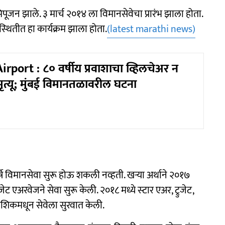
ूजन झाले. ३ मार्च २०१४ ला विमानसेवेचा प्रारंभ झाला होता.
उपस्‍थितीत हा कार्यक्रम झाला होता.
(latest marathi news)
port : ८० वर्षीय प्रवाशाचा व्हिलचेअर न
मृत्यू; मुंबई विमानतळावरील घटना
षे विमानसेवा सुरू होऊ शकली नव्‍हती. खऱ्या अर्थाने २०१७
ट एअरवेजने सेवा सुरू केली. २०१८ मध्ये स्‍टार एअर, ट्रुजेट,
 नाशिकमधून सेवेला सुरवात केली.