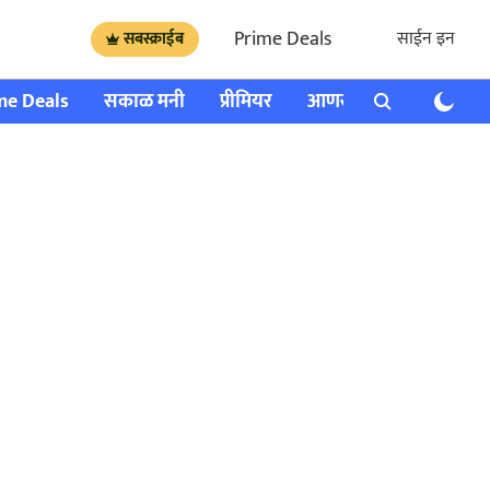
Prime Deals
साईन इन
सबस्क्राईब
me Deals
सकाळ मनी
प्रीमियर
आणखी
राशी भविष्य