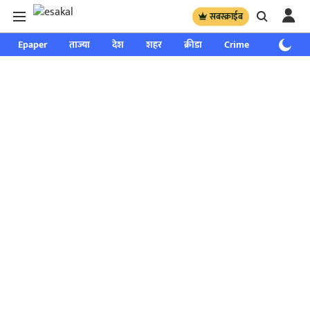
सबस्क्राईब
Epaper
ताज्या
देश
शहर
क्रीडा
Crime
साप्ताहिक