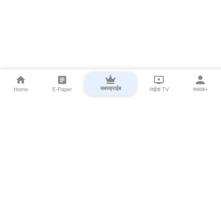
सबस्क्राईब
Home
E-Paper
लाईव्ह TV
सकाळ+
⌄
Marathi News
⌄
About Esakal