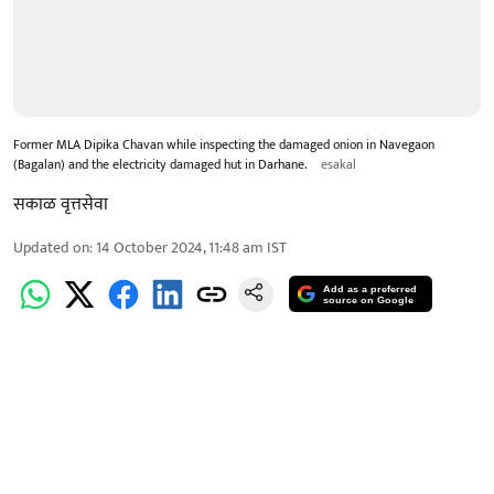
Former MLA Dipika Chavan while inspecting the damaged onion in Navegaon
(Bagalan) and the electricity damaged hut in Darhane.
esakal
सकाळ वृत्तसेवा
Updated on
:
14 October 2024, 11:48 am
IST
Add as a preferred
source on Google