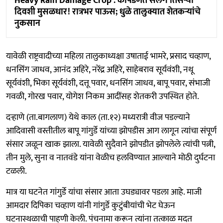
Heavy Rain Damage Crop : कापडणेत सलग तिसऱ्या
दिवशी मुसळधार! रात्रभर पाऊस; धुळे तालुक्यात शेतकऱ्यांचे
नुकसान
यावेळी राष्ट्रवादीच्या महिला तालुकाध्यक्षा उषाताई भामरे, प्रसाद चव्हाण,
धनसिंग जाधव, आनंद अहिरे, नरेंद्र अहिरे, साहेबराव सूर्यवंशी, नथू
सूर्यवंशी, भिका सूर्यवंशी, दत्तू पवार, धनसिंग जाधव, बापू पवार, संभाजी
गवळी, गोरख पवार, योगेश निकम आदींसह शेतकरी उपस्थित होते.
दऱ्हाणे (ता.बागलाण) येथे काल (ता.१२) मध्यरात्री वीज पडल्याने
आदिवासी वस्तीतील बापू गांगुर्डे यांच्या झोपडीस आग लागून त्यांचा संपूर्ण
संसार जळून खाक झाला. यावेळी सुदैवाने झोपडीत झोपलेले त्यांची पत्नी,
तीन मुले, सुना व नातवंडे यांना वेळीच हलविण्यात आल्याने मोठी दुर्घटना
टळली.
मात्र या घटनेत गांगुर्डे यांचा संसार आता उघड्यावर पडला आहे. माजी
आमदार दिपिका चव्हाण यांनी गांगुर्डे कुटुंबीयांची भेट घेऊन
घटनास्थळाची पाहणी केली. पंचनामा करून त्यांना तत्काळ मदत