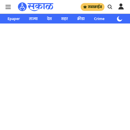
सबस्क्राईब
Epaper
ताज्या
देश
शहर
क्रीडा
Crime
साप्ताहिक