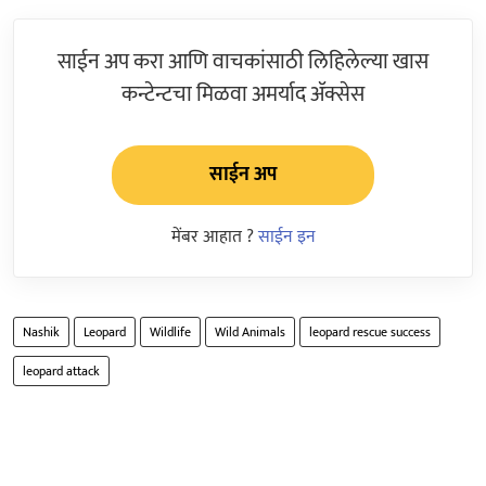
साईन अप करा आणि वाचकांसाठी लिहिलेल्या खास
कन्टेन्टचा मिळवा अमर्याद ॲक्सेस
साईन अप
मेंबर आहात ?
साईन इन
Nashik
Leopard
Wildlife
Wild Animals
leopard rescue success
leopard attack