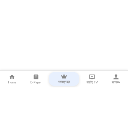
सबस्क्राईब
Home
E-Paper
लाईव्ह TV
सकाळ+