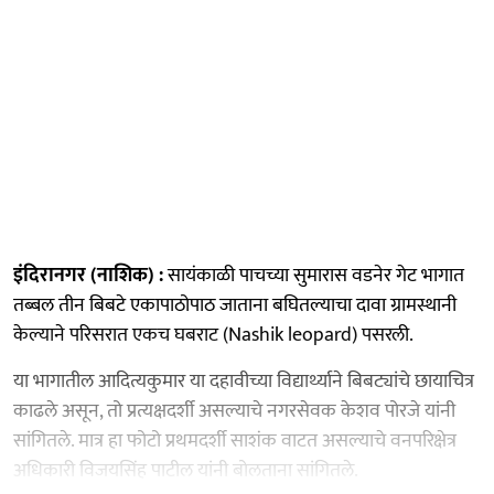
इंदिरानगर (नाशिक) :
सायंकाळी पाचच्या सुमारास वडनेर गेट भागात
तब्बल तीन बिबटे एकापाठोपाठ जाताना बघितल्याचा दावा ग्रामस्थानी
केल्याने परिसरात एकच घबराट (Nashik leopard) पसरली.
या भागातील आदित्यकुमार या दहावीच्या विद्यार्थ्याने बिबट्यांचे छायाचित्र
काढले असून, तो प्रत्यक्षदर्शी असल्याचे नगरसेवक केशव पोरजे यांनी
सांगितले. मात्र हा फोटो प्रथमदर्शी साशंक वाटत असल्याचे वनपरिक्षेत्र
अधिकारी विजयसिंह पाटील यांनी बोलताना सांगितले.