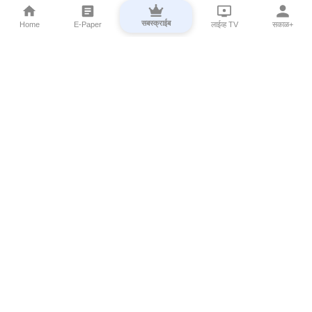
सबस्क्राईब
Home
E-Paper
लाईव्ह TV
सकाळ+
⌄
Marathi News
⌄
About Esakal
⌄
Digital Products
⌄
Sakal Programs
⌄
Print Products