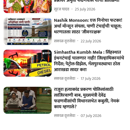
प्रश्नावर अमृता फडणवीस यांची प्रतिक्रिया
सूरज यादव
25 July 2026
Nashik Monsoon: एल निनोचा फटका!
अर्धा मॉन्सून संपला, पाणी टंचाईची चाहूल;
धरणातला साठा 'जीवनरक्षक'
सकाळ वृत्तसेवा
22 July 2026
Simhastha Kumbh Mela : सिंहस्थात
इंधनटंचाई चालणार नाही! जिल्हाधिकाऱ्यांचे
निर्देश; पेट्रोल-डिझेल, गॅसपुरवठ्याचा ठोस
आराखडा सादर करा
सकाळ वृत्तसेवा
17 July 2026
राजुरा हत्याकांड प्रकरण पोलिसांसाठी
लाजिरवाणी बाब, मुख्यमंत्री देवेंद्र
फडणवीसांची विधानसभेत कबुली, नेमकं
काय म्हणाले?
सकाळ वृत्तसेवा
07 July 2026