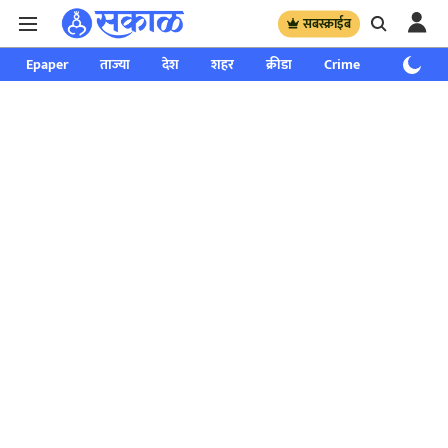
सबस्क्राईब
Epaper
ताज्या
देश
शहर
क्रीडा
Crime
साप्ताहिक