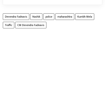
Devendra Fadnavis
Nashik
police
maharashtra
Kumbh Mela
Traffic
CM Devendra Fadnavis