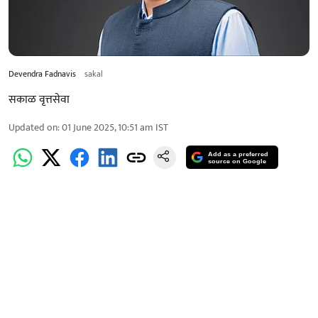
Devendra Fadnavis
sakal
सकाळ वृत्तसेवा
Updated on
:
01 June 2025, 10:51 am
IST
Add as a preferred
source on Google