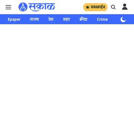
सबस्क्राईब
Epaper
ताज्या
देश
शहर
क्रीडा
Crime
साप्ताहिक