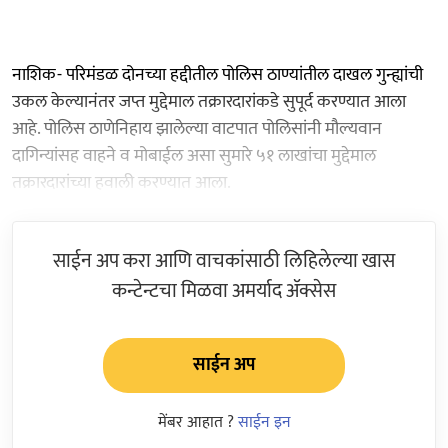
नाशिक- परिमंडळ दोनच्या हद्दीतील पोलिस ठाण्यांतील दाखल गुन्ह्यांची
उकल केल्यानंतर जप्त मुद्देमाल तक्रारदारांकडे सुपूर्द करण्यात आला
आहे. पोलिस ठाणेनिहाय झालेल्या वाटपात पोलिसांनी मौल्यवान
दागिन्यांसह वाहने व मोबाईल असा सुमारे ५१ लाखांचा मुद्देमाल
तक्रारदारांच्या हवाली करण्यात आला.
साईन अप करा आणि वाचकांसाठी लिहिलेल्या खास
कन्टेन्टचा मिळवा अमर्याद ॲक्सेस
साईन अप
मेंबर आहात ?
साईन इन