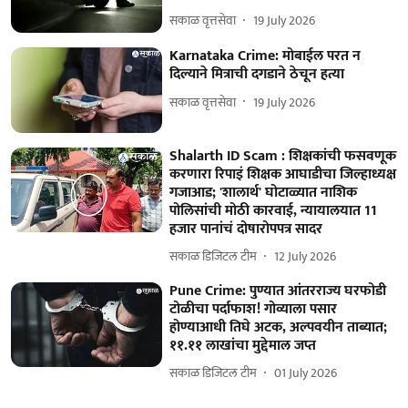
सकाळ वृत्तसेवा
19 July 2026
Karnataka Crime: मोबाईल परत न
दिल्याने मित्राची दगडाने ठेचून हत्या
सकाळ वृत्तसेवा
19 July 2026
Shalarth ID Scam : शिक्षकांची फसवणूक
करणारा रिपाइं शिक्षक आघाडीचा जिल्हाध्यक्ष
गजाआड; 'शालार्थ' घोटाळ्यात नाशिक
पोलिसांची मोठी कारवाई, न्यायालयात 11
हजार पानांचं दोषारोपपत्र सादर
सकाळ डिजिटल टीम
12 July 2026
Pune Crime: पुण्यात आंतरराज्य घरफोडी
टोळीचा पर्दाफाश! गोव्याला पसार
होण्याआधी तिघे अटक, अल्पवयीन ताब्यात;
११.११ लाखांचा मुद्देमाल जप्त
सकाळ डिजिटल टीम
01 July 2026