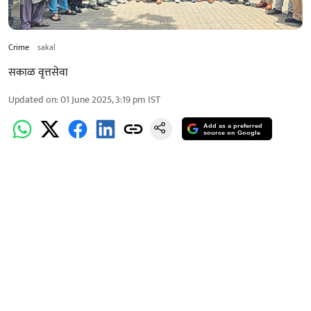
Crime
sakal
सकाळ वृत्तसेवा
Updated on
:
01 June 2025, 3:19 pm
IST
Add as a preferred
source on Google