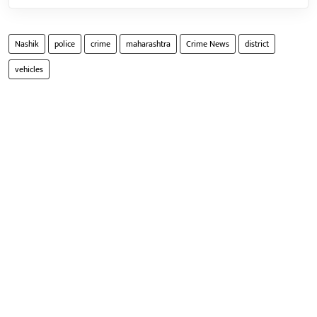
Nashik
police
crime
maharashtra
Crime News
district
vehicles