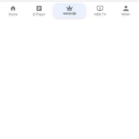
सबस्क्राईब
Home
E-Paper
लाईव्ह TV
सकाळ+
⌄
Marathi News
⌄
About Esakal
⌄
Digital Products
⌄
Sakal Programs