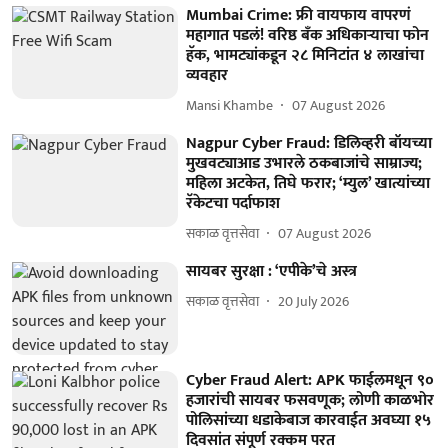
Mumbai Crime: फ्री वायफाय वापरणं
महागात पडलं! वरिष्ठ बँक अधिकाऱ्याचा फोन
हॅक, भामट्यांकडून २८ मिनिटांत ४ लाखांचा
व्यवहार
Mansi Khambe
07 August 2026
Nagpur Cyber Fraud: डिलिव्हरी बॉयच्या
मुखवट्याआड उभारले ठकबाजांचे साम्राज्य;
महिला अटकेत, तिघे फरार; ‘म्युल’ खात्यांच्या
रॅकेटचा पर्दाफाश
सकाळ वृत्तसेवा
07 August 2026
सायबर सुरक्षा : ‘एपीके’चे अस्त्र
सकाळ वृत्तसेवा
20 July 2026
Cyber Fraud Alert: APK फाईलमधून ९०
हजारांची सायबर फसवणूक; लोणी काळभोर
पोलिसांच्या धडाकेबाज कारवाईत अवघ्या १५
दिवसांत संपूर्ण रक्कम परत