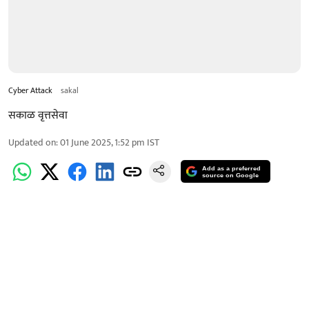
Cyber Attack
sakal
सकाळ वृत्तसेवा
Updated on
:
01 June 2025, 1:52 pm
IST
Add as a preferred
source on Google