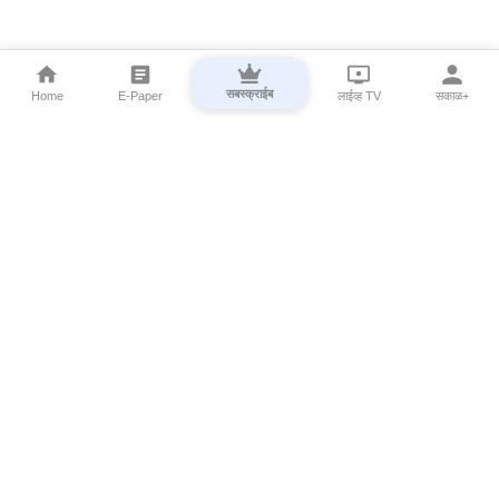
सबस्क्राईब
Home
E-Paper
लाईव्ह TV
सकाळ+
⌄
Marathi News
⌄
About Esakal
⌄
Digital Products
⌄
Sakal Programs