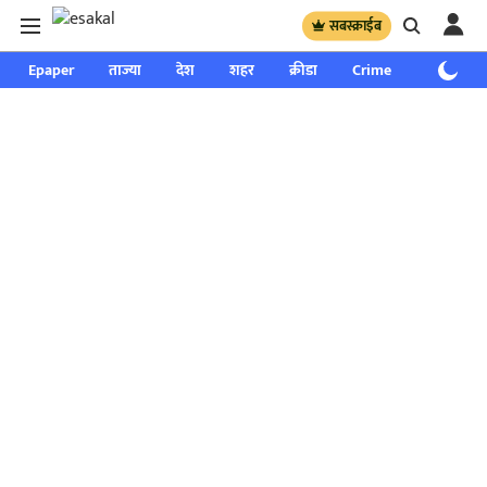
सबस्क्राईब
Epaper
ताज्या
देश
शहर
क्रीडा
Crime
साप्ताहिक