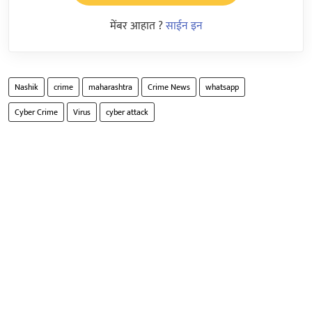
मेंबर आहात ?
साईन इन
Nashik
crime
maharashtra
Crime News
whatsapp
Cyber Crime
Virus
cyber attack