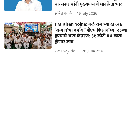
बारसकर यांनी मुख्यमंत्र्यांचे मानले आभार
अमित गवळे
19 July 2026
PM Kisan Yojna: बळीराजाच्या खात्यात
‘सन्मान’चा वर्षाव! ‘पीएम किसान’च्या २३व्या
हप्त्याचे आज वितरण; ३१ कोटी ४४ लाख
होणार जमा
सकाळ वृत्तसेवा
20 June 2026