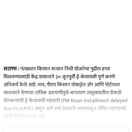
सटाणा :
पंतप्रधान किसान सन्मान निधी योजनेचा पुढील हप्ता
मिळवण्यासाठी केंद्र शासनाने ३० जूनपूर्वी ई-केवायसी पूर्ण करणे
अनिवार्य केले आहे. मात्र, पीएम किसान मोबाईल ॲप आणि पोर्टलवर
सातत्याने येणाऱ्या तांत्रिक अडचणींमुळे बागलाण तालुक्यातील शेकडो
शेतकऱ्यांची ई-केवायसी रखडली (PM Kisan installment delayed
due to e-KYC) असून असे सर्व शेतकरी लाभापासून वंचित राहण्याची
भीती निर्माण झाली आहे.