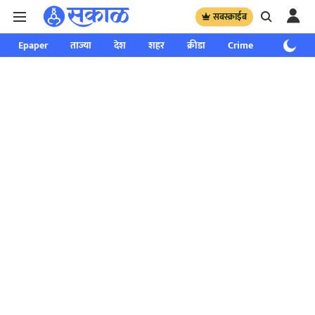
सबस्क्राईब
Epaper
ताज्या
देश
शहर
क्रीडा
Crime
साप्ताहिक