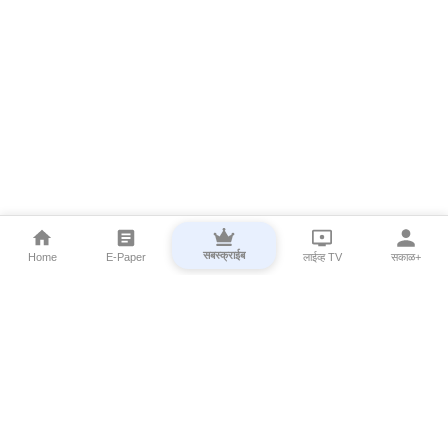
सबस्क्राईब
Home
E-Paper
लाईव्ह TV
सकाळ+