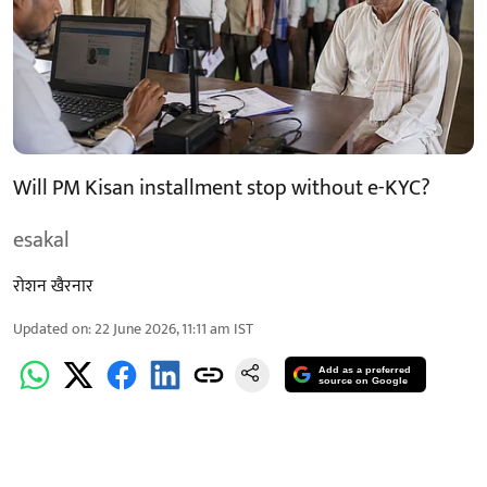
Will PM Kisan installment stop without e-KYC?
esakal
रोशन खैरनार
Updated on
:
22 June 2026, 11:11 am
IST
Add as a preferred
source on Google