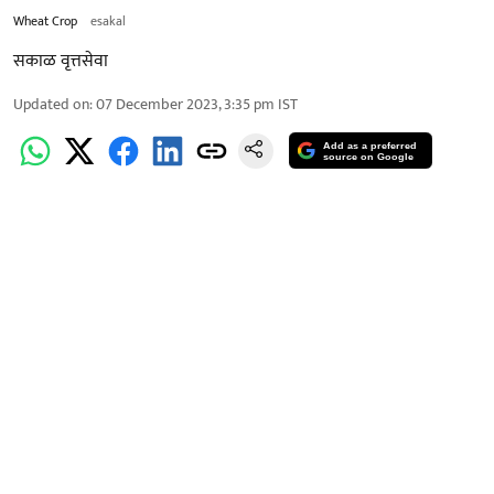
Wheat Crop
esakal
सकाळ वृत्तसेवा
Updated on
:
07 December 2023, 3:35 pm
IST
Add as a preferred
source on Google