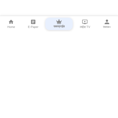
सबस्क्राईब
Home
E-Paper
लाईव्ह TV
सकाळ+
⌄
Marathi News
⌄
About Esakal
⌄
Digital Products