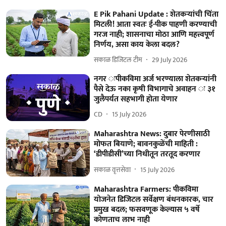
E Pik Pahani Update : शेतकऱ्यांची चिंता
मिटली! आता स्वतः ई-पीक पाहणी करण्याची
गरज नाही; शासनाचा मोठा आणि महत्त्वपूर्ण
निर्णय, असा काय केला बदल?
सकाळ डिजिटल टीम
29 July 2026
नगर ःपीकविमा अर्ज भरण्याला शेतकऱ्यांनी
पैसे देऊ नका कृषी विभागाचे अवाहन ः ३१
जुलैपर्यत सहभागी होता येणार
CD
15 July 2026
Maharashtra News: दुबार पेरणीसाठी
मोफत बियाणे; बावनकुळेंची माहिती :
‘डीपीडीसी’च्या निधीतून तरतूद करणार
सकाळ वृत्तसेवा
15 July 2026
Maharashtra Farmers: पीकविमा
योजनेत डिजिटल सर्वेक्षण बंधनकारक, चार
प्रमुख बदल; फसवणूक केल्यास ५ वर्षे
कोणताच लाभ नाही