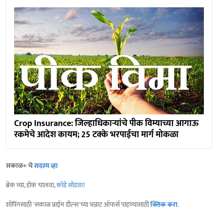
Crop Insurance: जिल्हाधिकाऱ्यांचे पीक विम्याच्या आगाऊ
रकमेचे आदेश कायम; 25 टक्के भरपाईचा मार्ग मोकळा
सकाळ+ चे
सदस्य व्हा
ब्रेक घ्या, डोकं चालवा,
कोडे सोडवा
!
शॉपिंगसाठी 'सकाळ प्राईम डील्स'च्या भन्नाट ऑफर्स पाहण्यासाठी
क्लिक करा
.