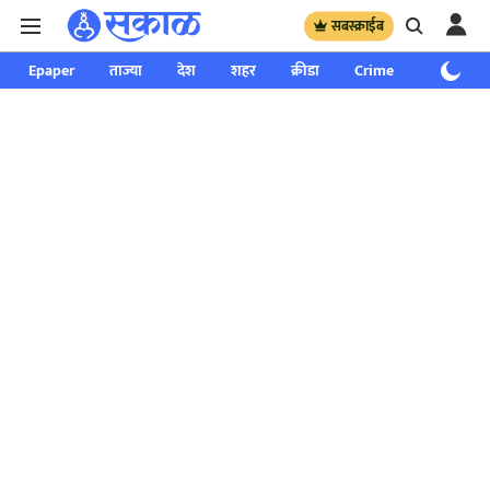
सबस्क्राईब
Epaper
ताज्या
देश
शहर
क्रीडा
Crime
साप्ताहिक