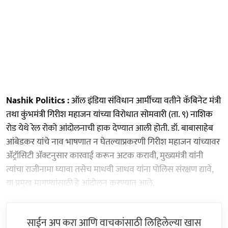
Nashik Politics
:
ऑल इंडिया संविधान आर्मीच्या वतीने कॅबिनेट मंत्री
तथा कुंभमंत्री गिरीश महाजन यांच्या विरोधात सोमवारी (ता. ९) नाशिक
रोड येथे रेल रोको आंदोलनाची हाक देण्यात आली होती. डॉ. बाबासाहेब
आंबेडकर यांचे नाव भाषणात न घेतल्याप्रकरणी गिरीश महाजन यांच्यावर
ॲट्रॉसिटी ॲक्टनुसार कारवाई करून अटक करावी, मुख्यमंत्री यांनी
त्यांचा राजीनामा घ्यावा तसेच माधवी जाधव यांना पोलिस संरक्षण द्यावे,
या प्रमुख मागण्यांसाठी हे आंदोलन करण्यात आले.
साईन अप करा आणि वाचकांसाठी लिहिलेल्या खास