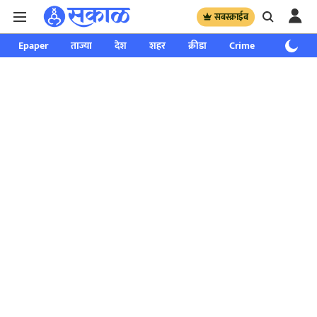
सबस्क्राईब
Epaper
ताज्या
देश
शहर
क्रीडा
Crime
साप्ताहिक