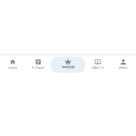
सबस्क्राईब
Home
E-Paper
लाईव्ह TV
सकाळ+
⌄
Marathi News