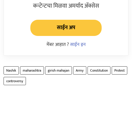
कन्टेन्टचा मिळवा अमर्याद ॲक्सेस
साईन अप
मेंबर आहात ?
साईन इन
Nashik
maharashtra
girish mahajan
Army
Constitution
Protest
controversy