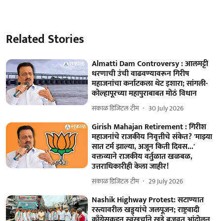
Related Stories
Almatti Dam Controversy : आलमट्टी
धरणाची उंची वाढवण्यावरून गिरीष
महाजनांचा कर्नाटकला थेट इशारा; सांगली-
कोल्हापूरच्या महापुराबाबत मोठं विधान
सकाळ डिजिटल टीम
30 July 2026
Girish Mahajan Retirement : गिरीश
महाजनांचे राजकीय निवृत्तीचे संकेत? 'माझ्या
सात टर्म झाल्या, अजून किती दिवस...'
वक्तव्याने राजकीय वर्तुळात खळबळ,
उत्तराधिकारीही केला जाहीर!
सकाळ डिजिटल टीम
29 July 2026
Nashik Highway Protest: सटाण्यात
रस्त्यावरील खड्ड्यांचे जलपूजन; राष्ट्रवादी
काँग्रेसकडून स्वखर्चाने खड्डे बुजवत आंदोलन