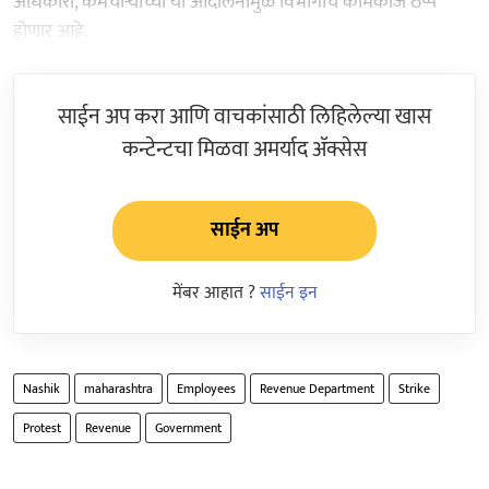
अधिकारी, कर्मचाऱ्यांच्या या आंदोलनामुळे विभागाचे कामकाज ठप्प
होणार आहे.
साईन अप करा आणि वाचकांसाठी लिहिलेल्या खास
कन्टेन्टचा मिळवा अमर्याद ॲक्सेस
साईन अप
मेंबर आहात ?
साईन इन
Nashik
maharashtra
Employees
Revenue Department
Strike
Protest
Revenue
Government