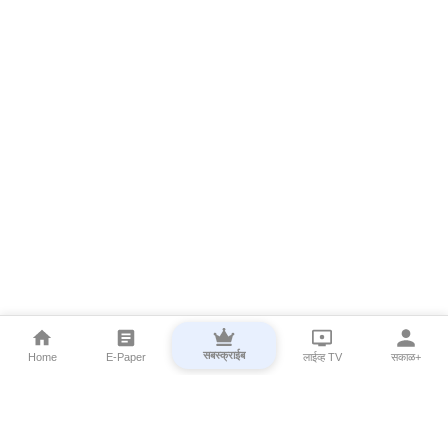
सबस्क्राईब
Home
E-Paper
लाईव्ह TV
सकाळ+