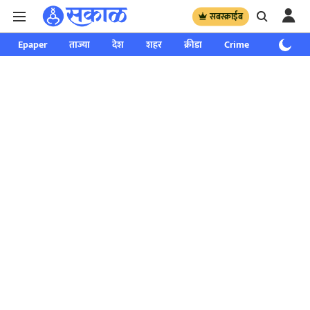
सबस्क्राईब
Epaper
ताज्या
देश
शहर
क्रीडा
Crime
साप्ताहिक