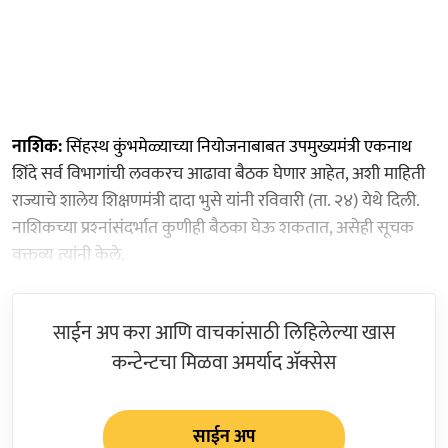
नाशिक:
सिंहस्थ कुंभमेळ्याच्या नियोजनाबाबत उपमुख्यमंत्री एकनाथ
शिंदे सर्व विभागांची लवकरच आढावा बैठक घेणार आहेत, अशी माहिती
राज्याचे शालेय शिक्षणमंत्री दादा भुसे यांनी रविवारी (ता. २४) येथे दिली.
नाशिकच्या प्रश्‍नांसंदर्भात कुणीही बैठका घेऊ शकतात, असेही सूचक
वक्तव्य त्यांनी केले.
साईन अप करा आणि वाचकांसाठी लिहिलेल्या खास
कन्टेन्टचा मिळवा अमर्याद ॲक्सेस
साईन अप