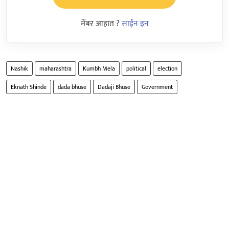
मेंबर आहात ?
साईन इन
Nashik
maharashtra
Kumbh Mela
political
election
Eknath Shinde
dada bhuse
Dadaji Bhuse
Government