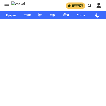
सबस्क्राईब
Epaper
ताज्या
देश
शहर
क्रीडा
Crime
साप्ताहिक