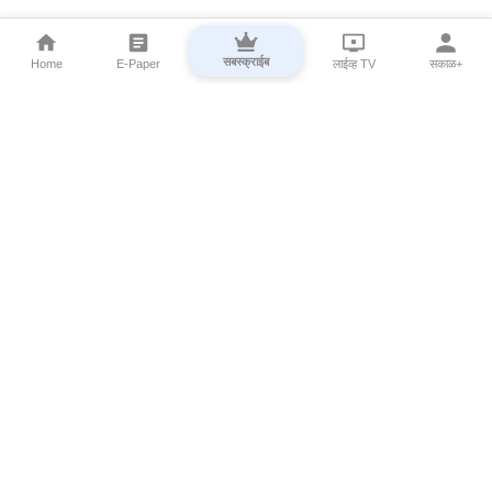
सबस्क्राईब
Home
E-Paper
लाईव्ह TV
सकाळ+
⌄
Marathi News
⌄
About Esakal
⌄
Digital Products
⌄
Sakal Programs
⌄
Print Products