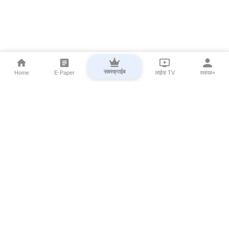
सबस्क्राईब
Home
E-Paper
लाईव्ह TV
सकाळ+
⌄
Marathi News
⌄
About Esakal