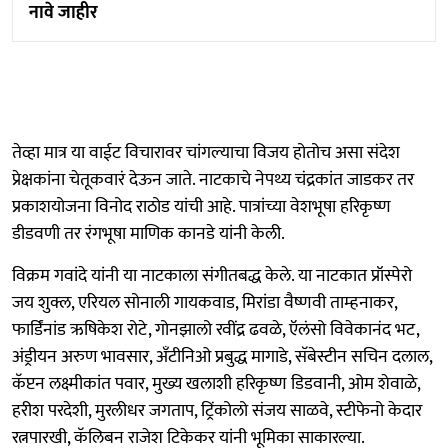
नावे जाहीर
तेव्हा मात्र या वाईट विचारावर चांगल्याचा विजय होतोच असा संदेश
प्रेक्षकांना चेतूकवारं देऊन जाते. नाटकाचे नेपथ्य चंद्रकांत जाडकर तर
प्रकाशयोजना विनोद राठोड यांची आहे. पात्रांच्या वेशभूषा हरिकृष्ण
डीडवणी तर रंगभूषा माणिक कानडे यांनी केली.
विक्रम गवांदे यांनी या नाटकाला संगीतबद्ध केले. या नाटकात प्रॉस्पेरो
जय शुक्ल, एरियल सोनाली गायकवाड, मिरांडा वैष्णवी ताम्हनाकर,
फार्डिंनांड ऋषिकेश रोटे, गोनझालो रवींद्र ढवळे, ऍलंसो विवेकानंद भट,
अंड्रीयन अरुण भावसार, अँटीनिओ प्रबुद्ध मागाडे, सॅबेस्टीन सचिन दलाल,
कॅप्टन लक्ष्मीकांत पवार, मुख्य खलाशी हरिकृष्ण डिडवानी, ओम शेवाळे,
हरीश परदेशी, मुरलीधर जगताप, ट्रिंकोलो संजय साळवे, स्टीफेनो केदार
रत्नपारखी, कॅलिबन राजेश टिकेकर यांनी भूमिका साकारल्या.