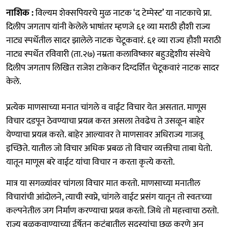
नाशिक :
विल्यम शेक्सपियरचे मुळ नाटक ‘द टेम्पेस्ट’ या नाटकाचे प्रा.
दिलीप जगताप यांनी केलेले भाषांतर म्हणजे ६१ व्या मराठी हौशी राज्य
नाट्य स्पर्धेतील सादर झालेले नाटक चेटूकवारं. ६१ व्या राज्य हौशी मराठी
नाट्य स्पर्धेत रविवारी (ता.२७) नम्रता कलाविष्कार बहुउद्देशीय संस्थेचे
दिलीप जगताप लिखित राजेश टाकेकर दिग्दर्शित चेटूकवारं नाटक सादर
केले.
प्रत्येक माणसाच्या मनात चांगले व वाईट विचार येत असतात. माणूस
विचार दडपून ठेवण्याचा प्रयत्न करत असला तेवढेच ते उसळून बाहेर
येण्याचा प्रयत्न करते. बाहेर आल्यावर ते माणसावर अधिराज्य गाजवू
इच्छिते. यातील जो विचार अधिक प्रबळ तो विचार व्यक्तीचा ताबा घेतो.
यातून माणूस बरे वाईट यांचा विचार न करता कृत्ये करतो.
मात्र या सगळ्यांवर चांगला विचार मात करतो. माणसाच्या मनातील
विचारांची आंदोलने, त्याची स्वप्ने, चांगले वाईट प्रसंग यातून तो स्वतःच्या
कल्पनेतील जग निर्माण करण्याचा प्रयत्न करतो. जिथे तो महत्त्वाचा ठरतो.
राज्य बळकवाण्याच्या ईर्षेतून कुटुंबातील सदस्यांचा छळ करणे अन्