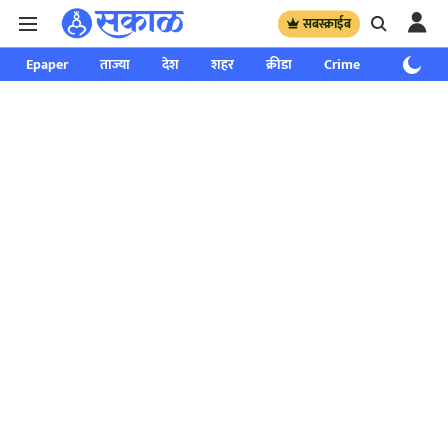
सबस्क्राईब
Epaper
ताज्या
देश
शहर
क्रीडा
Crime
साप्ताहिक