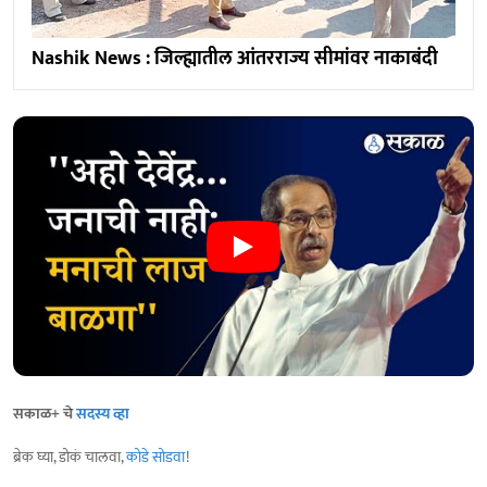
Nashik News : जिल्ह्यातील आंतरराज्य सीमांवर नाकाबंदी
सकाळ+ चे
सदस्य व्हा
ब्रेक घ्या, डोकं चालवा,
कोडे सोडवा
!