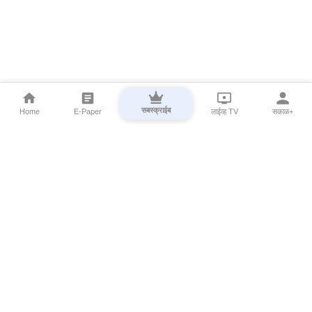
सबस्क्राईब
Home
E-Paper
लाईव्ह TV
सकाळ+
⌄
Marathi News
⌄
About Esakal