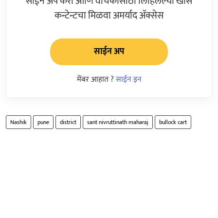
साईन अप करा आणि वाचकांसाठी लिहिलेल्या खास
कन्टेन्टचा मिळवा अमर्याद ॲक्सेस
साईन अप
मेंबर आहात ?
साईन इन
Nashik
pune
district
sant nivruttinath maharaj
bullock cart