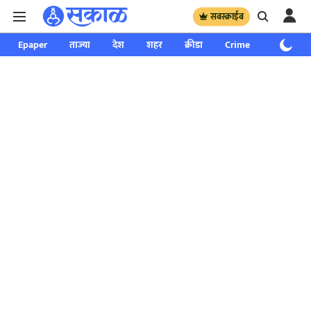
सबस्क्राईब
Epaper
ताज्या
देश
शहर
क्रीडा
Crime
साप्ताहिक