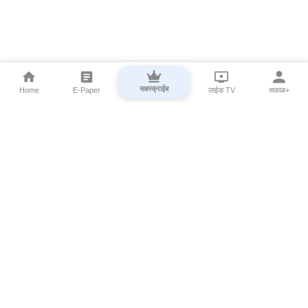
सबस्क्राईब
Home
E-Paper
लाईव्ह TV
सकाळ+
⌄
Marathi News
⌄
About Esakal
⌄
Digital Products