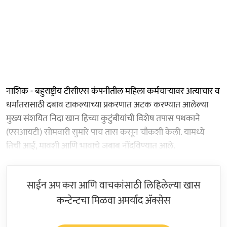
नाशिक - बहुराष्ट्रीय टीसीएस कंपनीतील महिला कर्मचाऱ्यावर अत्याचार व
धर्मांतरासाठी दबाव टाकल्याच्या प्रकरणात अटक करण्यात आलेल्या
मुख्य संशयित निदा खान हिच्या कुटुंबीयांची विशेष तपास पथकाने
(एसआयटी) सोमवारी सुमारे पाच तास कसून चौकशी केली. यामध्ये
तिची आई, मावशी आणि भावाचे जबाब नोंदविण्यात आले.
साईन अप करा आणि वाचकांसाठी लिहिलेल्या खास
कन्टेन्टचा मिळवा अमर्याद ॲक्सेस