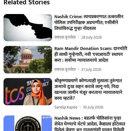
Related Stories
Nashik Crime: लाचप्रकरणात तत्कालीन
पोलिस उपनिरीक्षक अडचणीत; एसीबीने
तिघांविरुद्ध गुन्हा नोंदवला
सकाळ वृत्तसेवा
28 July 2026
Ram Mandir Donation Scam: दानचोरी
ही साधी गुन्हेगारी, नवी 'एसआयटी' स्थापन
करा : सर्वोच्च न्यायालयाचे आदेश
सकाळ वृत्तसेवा
21 July 2026
श्रीकृष्णाप्रमाणे कोणत्याही मुलाला तुरुंगात
जन्माचे दुःख सहन करावे लागू नये; निदा
खानला जामीन मंजूर करताना न्यायालयाने
काय म्हटले?
Sandip Kapde
10 July 2026
Nashik News : बडतर्फ पोलिसांना पुन्हा
सेवेत घेण्याचे मॅटचे आदेश, कैद्याला हॉटेलात
दिलेलं जेवण अन् नातलगांशी घालून दिलेली