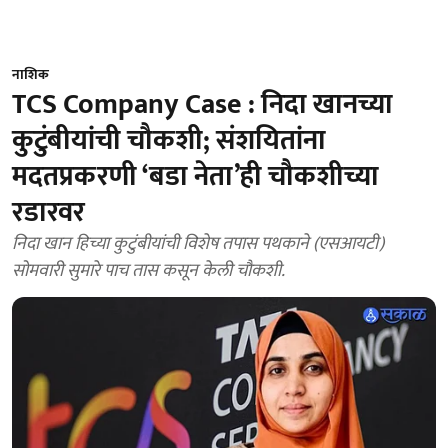
नाशिक
TCS Company Case : निदा खानच्या
कुटुंबीयांची चौकशी; संशयितांना
मदतप्रकरणी ‘बडा नेता’ही चौकशीच्या
रडारवर
निदा खान हिच्या कुटुंबीयांची विशेष तपास पथकाने (एसआयटी)
सोमवारी सुमारे पाच तास कसून केली चौकशी.