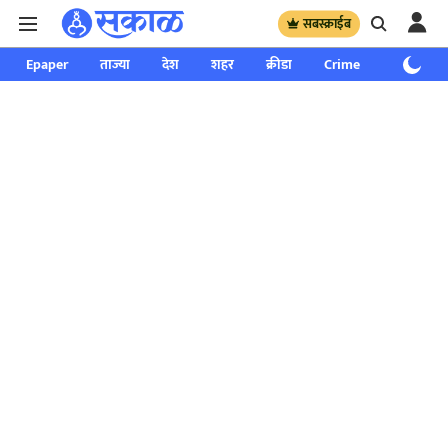
सबस्क्राईब
Epaper
ताज्या
देश
शहर
क्रीडा
Crime
साप्ताहिक