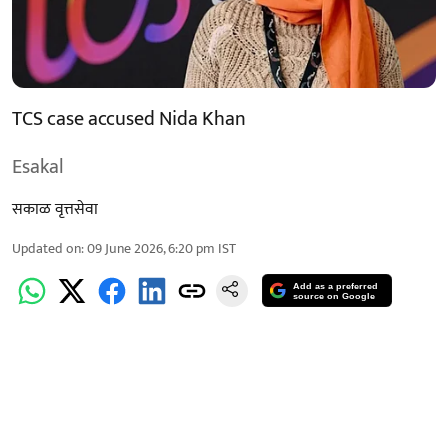
TCS case accused Nida Khan
Esakal
सकाळ वृत्तसेवा
Updated on
:
09 June 2026, 6:20 pm
IST
Add as a preferred
source on Google