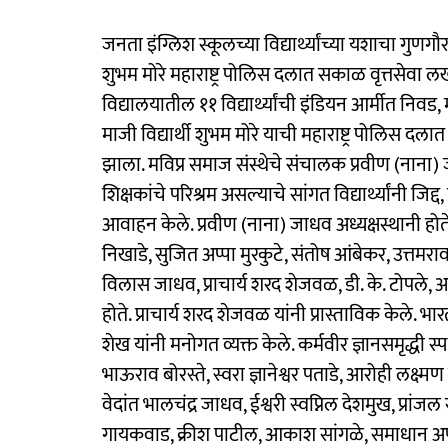
जनता इंग्लिश स्कूलच्या विद्यार्थ्यांच्या यशाचा गुणगौ
शुभम मोरे महाराष्ट्र पोलिस दलात सकाळ वृत्तसेवा ल
विद्यालयातील ११ विद्यार्थ्यांची इंडियन आर्मीत निवड, म
माजी विद्यार्थी शुभम मोरे याची महाराष्ट्र पोलिस द
झाला. मविप्र समाज संस्थेचे संचालक प्रवीण (नाना) जा
शिक्षकांचे परिश्रम असल्याचे सांगत विद्यार्थ्यांनी जिद
आवाहन केले. प्रवीण (नाना) जाधव अध्यक्षस्थानी होते.
निखाडे, सुजित अप्पा मुरकुटे, संतोष आंबेकर, उत्तमर
विलास जाधव, प्राचार्य शरद शेजवळ, डी. के. टोपले, आर.
होते. प्राचार्य शरद शेजवळ यांनी प्रास्ताविक केले. भ
शेख यांनी मनोगत व्यक्त केले. कर्मवीर ज्ञानसमृद्धी स्पर
भाऊराव बोरस्ते, स्वरा ज्ञानेश्वर पताडे, आरोही लक्ष्
वेदांत भालचंद्र जाधव, ईश्वरी स्वप्निल देशमुख, प्रा
गायकवाड, क्रीश पाटील, आकाश सांगळे, समाधान अपसुं