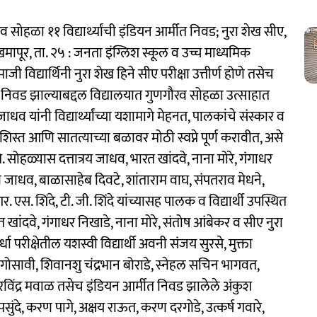
रव सोहळा ११ विद्यार्थ्यांची इंडियन आर्मीत निवड; नुरा शेख सीए,
खमापूर, ता. २५ : जनता इंग्लिश स्कूल व उच्च माध्यमिक
ाजी विद्यार्थिनी नुरा शेख हिने सीए परीक्षा उत्तीर्ण होणे तसेच
लात निवड झाल्याबद्दल विद्यालयात गुणगौरव सोहळा उत्साहात
धव यांनी विद्यार्थ्यांच्या यशामागे मेहनत, पालकांचे संस्कार व
्द, शिस्त आणि सातत्याच्या बळावर मोठी स्वप्ने पूर्ण करावीत, असे
 सोहळ्यास दत्तात्रय जाधव, भारत खांदवे, नाना मोरे, गंगाधर
ाव जाधव, बाळासाहेब दिवटे, शांताराम वाघ, संपतराव मेधने,
 एस. शिंदे, टी. जी. शिंदे यांच्यासह पालक व विद्यार्थी उपस्थित
ारत खांदवे, गंगाधर निखाडे, नाना मोरे, संतोष आंबेकर व सीए नुरा
्धा परीक्षेतील यशस्वी विद्यार्थी अवनी संजय सुरसे, मुक्ता
मण गोसावी, शिवानशु चंद्रभान बोराडे, स्नेहल सचिन भागवत,
ंजल रविंद्र मवाळ तसेच इंडियन आर्मीत निवड झालेले अंकुश
दे, करण पागे, अक्षय राऊत, करण दरगोडे, उत्कर्ष गवारे,