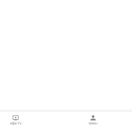
लाईव्ह TV
सकाळ+