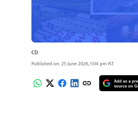
CD
Published on
:
25 June 2026, 1:04 pm
IST
Add as a pre
source on G