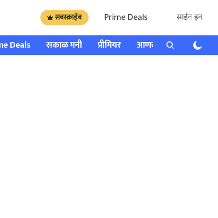
Prime Deals
साईन इन
सबस्क्राईब
me Deals
सकाळ मनी
प्रीमियर
आणखी
राशी भविष्य