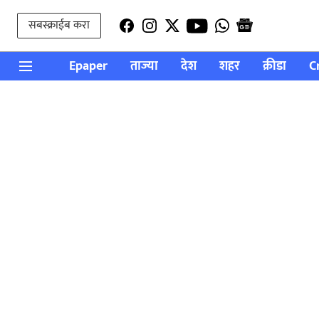
सबस्क्राईब करा
Epaper
ताज्या
देश
शहर
क्रीडा
C