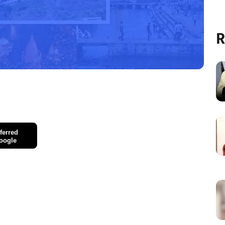
R
ferred
oogle