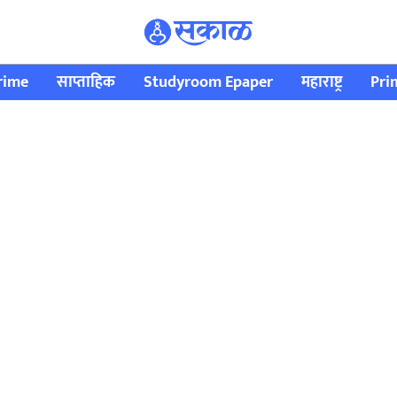
rime
साप्ताहिक
Studyroom Epaper
महाराष्ट्र
Pri