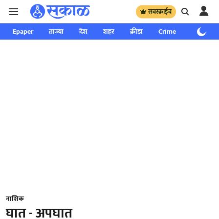
सबस्क्राईब
Epaper
ताज्या
देश
शहर
क्रीडा
Crime
साप्ताहिक
नाशिक
घात - अपघात