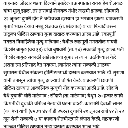
वाहनाला जोरदार धडक दिल्याने झालेल्या अपघातात रावसाहेब शेजवळ
यांचा मृत्यू झाला, तर ताराबाई शेजवळ गंभीर जखमी झाल्या. सोमवारी
२२ जूनला दुपारी दीड ते अडीचच्या दरम्यान हा अपघात झाला. याप्रकरणी
मृताचे भाऊ केशव नथ्थु शेजवळ (रा. एरंडगाव) यांच्या फिर्यादीवरून
तालुका पोलिस ठाण्यात गुन्हा दाखल करण्यात आला आहे. स्वप्नपूर्ती
नगरात विवाहितेचा मृत्यू मालेगाव : येथील स्वप्नपूर्ती नगरातील गायत्री
किशोर बागुल (वय ३३) यांचा बुधवारी (ता. २४) सकाळी मृत्यू झाला. पती
किशोर बागुल सकाळी साडेसातच्या सुमारास त्यांना उठविण्यास गेले
असता त्या प्रतिसाद देत नव्हत्या. त्यानंतर त्यांना सकाळी आठच्या
सुमारास येथील संकल्प हॉस्पिटलमध्ये दाखल करण्यात आले. डॉ. सुराणा
यांनी तपासून त्यांचा मृत्यू झाल्याचे घोषित केले. याप्रकरणी छावणी
पोलिस ठाण्यात आकस्मिक मृत्यूची नोंद करण्यात आली आहे. सौंदाणे
येथे दुचाकी चोरी मालेगाव : सौंदाणे (ता. मालेगाव) येथून २० हजार रुपये
किमतीची दुचाकी चोरीला गेल्याची घटना घडली. कारभारी देवाजी सागर
(वय ५९) यांची (एमएच ४१ बीडी २५९२) दुचाकी २१ जूनला रात्री ११ ते २२
जून रोजी सकाळी ७ या कालावधीतचोरट्याने लंपास केली. याप्रकरणी
तालुका पोलिस ठाण्यात गुन्हा दाखल करण्यात आला आहे.