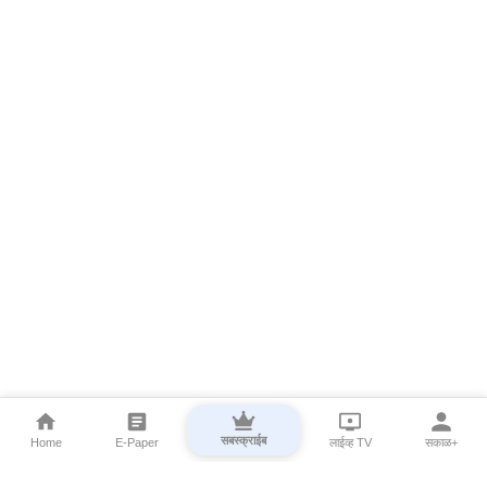
सबस्क्राईब
Home
E-Paper
लाईव्ह TV
सकाळ+