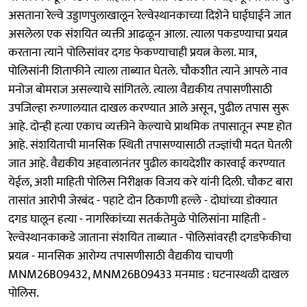
असताना रेल्वे उड्डाणपुलाखालून रेल्वेस्थानकाच्या दिशेने घाईघाईने जात
असलेला एक संशयित व्यक्ती आढळून आला. त्याला पकडण्याचा प्रयत्न
करताना त्याने पोलिसांवर दगड फेकण्याचाही प्रयत्न केला. मात्र,
पोलिसांनी शिताफीने त्याला ताब्यात घेतले. चौकशीत त्याने आपले नाव
मनोज बोमराज असल्याचे सांगितले. त्याला वैद्यकीय तपासणीसाठी
उपजिल्हा रुग्णालयात दाखल करण्यात आले असून, पुढील तपास सुरू
आहे. दोन्ही हत्या एकाच व्यक्तीने केल्याचे प्राथमिक तपासातून स्पष्ट होत
आहे. संशयिताची मानसिक स्थिती तपासण्यासाठी तज्ज्ञांची मदत घेतली
जात आहे. वैद्यकीय अहवालानंतर पुढील कायदेशीर कारवाई करण्यात
येईल, अशी माहिती पोलिस निरीक्षक विजय करे यांनी दिली. चौकट बारा
तासांत आरोपी जेरबंद - पहाटे दोन ठिकाणी हल्ले - दोघांच्या डोक्यात
दगड घालून हत्या - नागरिकांच्या सतर्कतेमुळे पोलिसांना माहिती -
रेल्वेस्थानकाकडे जाताना संशयित ताब्यात - पोलिसांवरही दगडफेकीचा
प्रयत्न - मानसिक आरोग्य तपासणीसाठी वैद्यकीय चाचणी
MNM26B09432, MNM26B09433 मनमाड : घटनास्थळी दाखल
पोलिस.