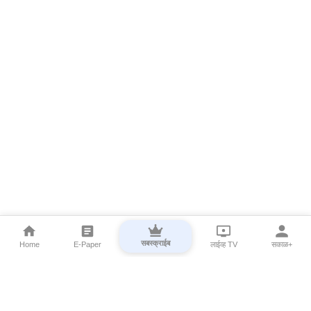
सबस्क्राईब
Home
E-Paper
लाईव्ह TV
सकाळ+