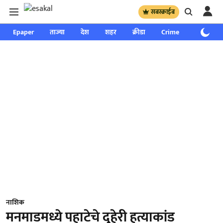
सबस्क्राईब
Epaper
ताज्या
देश
शहर
क्रीडा
Crime
साप्ताहिक
नाशिक
मनमाडमध्ये पहाटेचे दुहेरी हत्याकांड