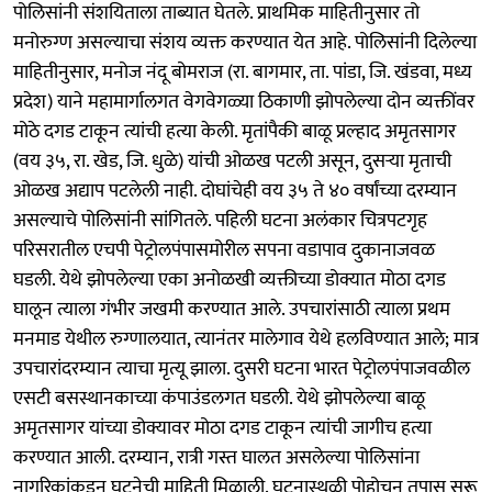
पोलिसांनी संशयिताला ताब्यात घेतले. प्राथमिक माहितीनुसार तो
मनोरुग्ण असल्याचा संशय व्यक्त करण्यात येत आहे. पोलिसांनी दिलेल्या
माहितीनुसार, मनोज नंदू बोमराज (रा. बागमार, ता. पांडा, जि. खंडवा, मध्य
प्रदेश) याने महामार्गालगत वेगवेगळ्या ठिकाणी झोपलेल्या दोन व्यक्तींवर
मोठे दगड टाकून त्यांची हत्या केली. मृतांपैकी बाळू प्रल्हाद अमृतसागर
(वय ३५, रा. खेड, जि. धुळे) यांची ओळख पटली असून, दुसऱ्या मृताची
ओळख अद्याप पटलेली नाही. दोघांचेही वय ३५ ते ४० वर्षांच्या दरम्यान
असल्याचे पोलिसांनी सांगितले. पहिली घटना अलंकार चित्रपटगृह
परिसरातील एचपी पेट्रोलपंपासमोरील सपना वडापाव दुकानाजवळ
घडली. येथे झोपलेल्या एका अनोळखी व्यक्तीच्या डोक्यात मोठा दगड
घालून त्याला गंभीर जखमी करण्यात आले. उपचारांसाठी त्याला प्रथम
मनमाड येथील रुग्णालयात, त्यानंतर मालेगाव येथे हलविण्यात आले; मात्र
उपचारांदरम्यान त्याचा मृत्यू झाला. दुसरी घटना भारत पेट्रोलपंपाजवळील
एसटी बसस्थानकाच्या कंपाउंडलगत घडली. येथे झोपलेल्या बाळू
अमृतसागर यांच्या डोक्यावर मोठा दगड टाकून त्यांची जागीच हत्या
करण्यात आली. दरम्यान, रात्री गस्त घालत असलेल्या पोलिसांना
नागरिकांकडून घटनेची माहिती मिळाली. घटनास्थळी पोहोचून तपास सुरू