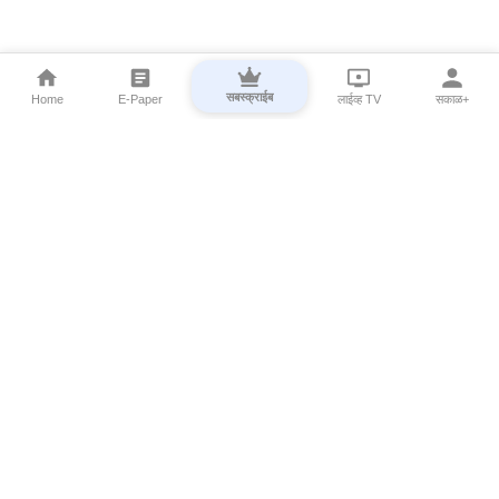
सबस्क्राईब
Home
E-Paper
लाईव्ह TV
सकाळ+
⌄
Marathi News
⌄
About Esakal
⌄
Digital Products
⌄
Sakal Programs