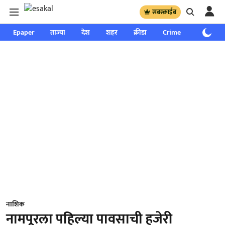
सबस्क्राईब
Epaper
ताज्या
देश
शहर
क्रीडा
Crime
साप्ताहिक
नाशिक
नामपूरला पहिल्या पावसाची हजेरी