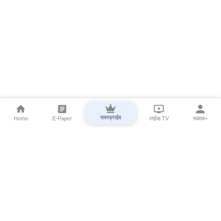
सबस्क्राईब
Home
E-Paper
लाईव्ह TV
सकाळ+
⌄
Marathi News