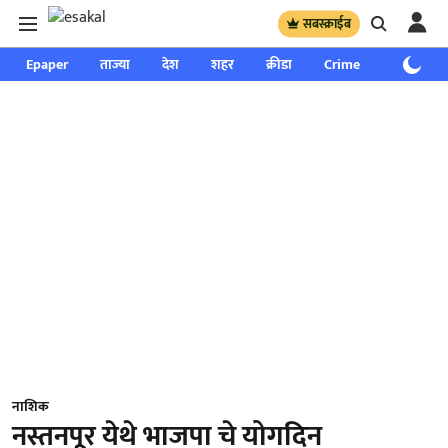
सबस्क्राईब
Epaper
ताज्या
देश
शहर
क्रीडा
Crime
साप्ताहिक
नाशिक
नस्तनपूर येथे भाजपा चे योगदिन