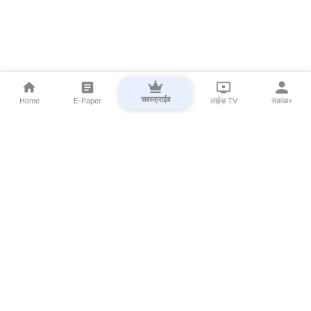
सबस्क्राईब
Home
E-Paper
लाईव्ह TV
सकाळ+
⌄
Marathi News
⌄
About Esakal
⌄
Digital Products