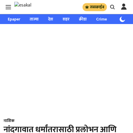
सबस्क्राईब
Epaper
ताज्या
देश
शहर
क्रीडा
Crime
साप्ताहिक
नाशिक
नांदगावात धर्मांतरासाठी प्रलोभन आणि