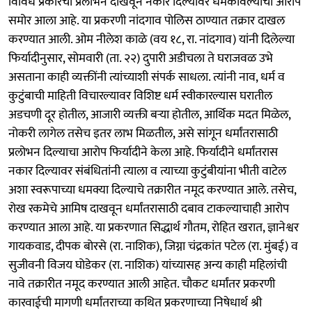
विविध प्रकारची प्रलोभने दाखवून नकार दिल्यावर धमकावल्याचा आरोप
समोर आला आहे. या प्रकरणी नांदगाव पोलिस ठाण्यात तक्रार दाखल
करण्यात आली. ओम नीलेश काळे (वय १८, रा. नांदगाव) यांनी दिलेल्या
फिर्यादीनुसार, सोमवारी (ता. २२) दुपारी अडीचला ते घराजवळ उभे
असताना काही व्यक्तींनी त्यांच्याशी संपर्क साधला. त्यांनी नाव, धर्म व
कुटुंबाची माहिती विचारल्यावर विशिष्ट धर्म स्वीकारल्यास घरातील
अडचणी दूर होतील, आजारी व्यक्ती बऱ्या होतील, आर्थिक मदत मिळेल,
नोकरी लागेल तसेच इतर लाभ मिळतील, असे सांगून धर्मांतरासाठी
प्रलोभन दिल्याचा आरोप फिर्यादीने केला आहे. फिर्यादीने धर्मांतरास
नकार दिल्यावर संबंधितांनी त्याला व त्याच्या कुटुंबीयांना भीती वाटेल
अशा स्वरूपाच्या धमक्या दिल्याचे तक्रारीत नमूद करण्यात आले. तसेच,
रोख रकमेचे आमिष दाखवून धर्मांतरासाठी दबाव टाकल्याचाही आरोप
करण्यात आला आहे. या प्रकरणात सिद्धार्थ गौतम, रोहित खरात, ज्ञानेश्वर
गायकवाड, दीपक बोरसे (रा. नाशिक), जिग्ना चंद्रकांत पटेल (रा. मुंबई) व
सुजीवनी विजय घोडेकर (रा. नाशिक) यांच्यासह अन्य काही महिलांची
नावे तक्रारीत नमूद करण्यात आली आहेत. चौकट धर्मांतर प्रकरणी
कारवाईची मागणी धर्मांतराच्या कथित प्रकरणाच्या निषेधार्थ श्री