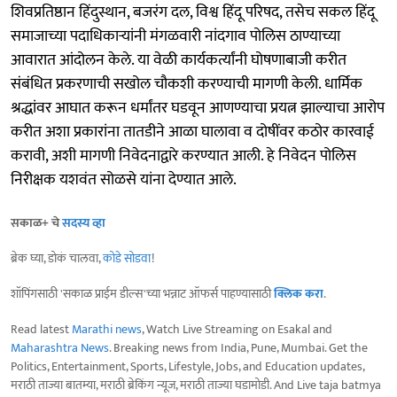
शिवप्रतिष्ठान हिंदुस्थान, बजरंग दल, विश्व हिंदू परिषद, तसेच सकल हिंदू
समाजाच्या पदाधिकाऱ्यांनी मंगळवारी नांदगाव पोलिस ठाण्याच्या
आवारात आंदोलन केले. या वेळी कार्यकर्त्यांनी घोषणाबाजी करीत
संबंधित प्रकरणाची सखोल चौकशी करण्याची मागणी केली. धार्मिक
श्रद्धांवर आघात करून धर्मांतर घडवून आणण्याचा प्रयत्न झाल्याचा आरोप
करीत अशा प्रकारांना तातडीने आळा घालावा व दोषींवर कठोर कारवाई
करावी, अशी मागणी निवेदनाद्वारे करण्यात आली. हे निवेदन पोलिस
निरीक्षक यशवंत सोळसे यांना देण्यात आले.
सकाळ+ चे
सदस्य व्हा
ब्रेक घ्या, डोकं चालवा,
कोडे सोडवा
!
शॉपिंगसाठी 'सकाळ प्राईम डील्स'च्या भन्नाट ऑफर्स पाहण्यासाठी
क्लिक करा
.
Read latest
Marathi news
, Watch Live Streaming on Esakal and
Maharashtra News
. Breaking news from India, Pune, Mumbai. Get the
Politics, Entertainment, Sports, Lifestyle, Jobs, and Education updates,
मराठी ताज्या बातम्या, मराठी ब्रेकिंग न्यूज, मराठी ताज्या घडामोडी. And Live taja batmya