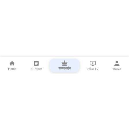
सबस्क्राईब
Home
E-Paper
लाईव्ह TV
सकाळ+