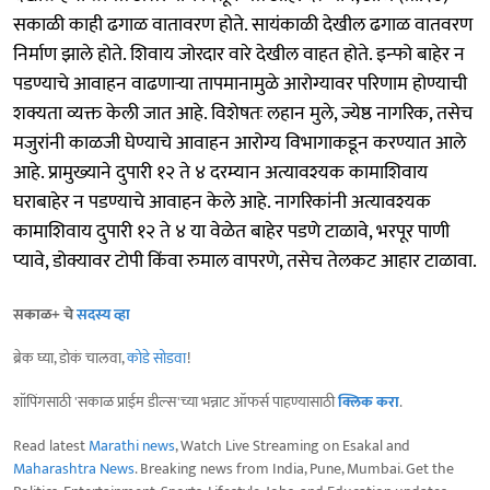
सकाळी काही ढगाळ वातावरण होते. सायंकाळी देखील ढगाळ वातवरण
निर्माण झाले होते. शिवाय जोरदार वारे देखील वाहत होते. इन्‍फो बाहेर न
पडण्याचे आवाहन वाढणाऱ्या तापमानामुळे आरोग्यावर परिणाम होण्याची
शक्यता व्यक्त केली जात आहे. विशेषतः लहान मुले, ज्येष्ठ नागरिक, तसेच
मजुरांनी काळजी घेण्याचे आवाहन आरोग्य विभागाकडून करण्यात आले
आहे. प्रामुख्‍याने दुपारी १२ ते ४ दरम्यान अत्यावश्यक कामाशिवाय
घराबाहेर न पडण्याचे आवाहन केले आहे. नागरिकांनी अत्यावश्यक
कामाशिवाय दुपारी १२ ते ४ या वेळेत बाहेर पडणे टाळावे, भरपूर पाणी
प्यावे, डोक्यावर टोपी किंवा रुमाल वापरणे, तसेच तेलकट आहार टाळावा.
सकाळ+ चे
सदस्य व्हा
ब्रेक घ्या, डोकं चालवा,
कोडे सोडवा
!
शॉपिंगसाठी 'सकाळ प्राईम डील्स'च्या भन्नाट ऑफर्स पाहण्यासाठी
क्लिक करा
.
Read latest
Marathi news
, Watch Live Streaming on Esakal and
Maharashtra News
. Breaking news from India, Pune, Mumbai. Get the