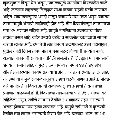
शुकशुकाट दिसून येत असून, उकाड्यामुळे जनजीवन विस्कळीत झाले
आहे. जळगाव शहरासह जिल्ह्यात सध्या कडक उन्‍हाचे चटके जाणवत
आहेत. सकाळपासूनच अगदी भाजून काढणारे ऊन पडत असून, वाढत्या
तापमानामुळे अंगाची लाहीलाही होत आहे. तीन दिवसांपासून तापमानाचा
पारा ४५ अंशांवर राहिला आहे. यामुळे नागरिकांना उकाड्याचा मोठा
तडाखा बसत आहे. बाहेर उन्‍हाचे चटके व सावलीत उकाड्याचा सामना
करावा लागत आहे. उष्‍णतेची लाट कायम जळगावसह उत्तर महाराष्ट्रात
पुढील काही दिवस तापमानात फारसा बदल होण्याची शक्यता नाही.
राज्‍यात पावसाची शक्‍यता वर्तविली असली तरी जिल्‍ह्यात मात्र पावसाची
शक्‍यता कमीच आहे. यामुळे जळगावमध्ये तापमान ४३ ते ४५ अंश
सेल्सिअसदरम्यान कायम राहण्याचा अंदाज व्यक्त करण्यात आला आहे.
तर उष्ण वाऱ्यांमुळे सकाळपासूनच उन्हाचे चटके जाणवत आहेत. जोरदार
वारे मागील तीन दिवस अगदी सकाळपासूनच उन्‍हाची तीव्रता प्रचंड
प्रमाणात वाढलेली होती. दिवसाच्या तापमानाचा पारा ४५ अंशांच्‍या वर
राहिलेला असून, रात्रीचे तापमान देखील ३५ अंशांवर राहत असल्‍याने
असह्य होणाऱ्या उष्‍ण झळा जाणवत आहे. यामुळे रात्री पंखे व कुलरची
देखील हवा लागत असल्‍याचे दिसून येत आहे. दरम्‍यान, आज (ता.१४)