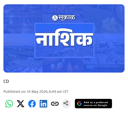
CD
Published on
:
14 May 2026, 6:49 am
IST
Add as a preferred
source on Google