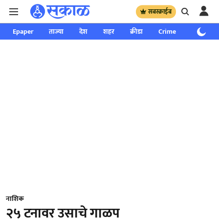
सबस्क्राईब
Epaper
ताज्या
देश
शहर
क्रीडा
Crime
साप्ताहिक
नाशिक
२५ टनावर उसाचे गाळप