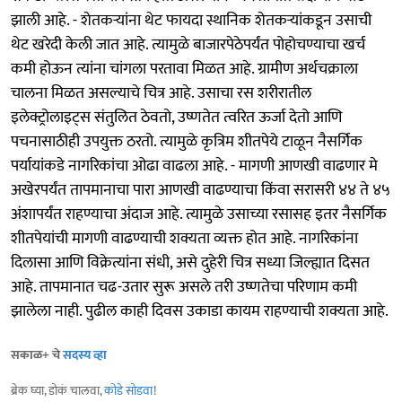
झाली आहे. - शेतकऱ्यांना थेट फायदा स्थानिक शेतकऱ्यांकडून उसाची
थेट खरेदी केली जात आहे. त्यामुळे बाजारपेठेपर्यंत पोहोचण्याचा खर्च
कमी होऊन त्यांना चांगला परतावा मिळत आहे. ग्रामीण अर्थचक्राला
चालना मिळत असल्याचे चित्र आहे. उसाचा रस शरीरातील
इलेक्ट्रोलाइट्स संतुलित ठेवतो, उष्णतेत त्वरित ऊर्जा देतो आणि
पचनासाठीही उपयुक्त ठरतो. त्यामुळे कृत्रिम शीतपेये टाळून नैसर्गिक
पर्यायांकडे नागरिकांचा ओढा वाढला आहे. - मागणी आणखी वाढणार मे
अखेरपर्यंत तापमानाचा पारा आणखी वाढण्याचा किंवा सरासरी ४४ ते ४५
अंशापर्यंत राहण्याचा अंदाज आहे. त्यामुळे उसाच्या रसासह इतर नैसर्गिक
शीतपेयांची मागणी वाढण्याची शक्यता व्यक्त होत आहे. नागरिकांना
दिलासा आणि विक्रेत्यांना संधी, असे दुहेरी चित्र सध्या जिल्ह्यात दिसत
आहे. तापमानात चढ-उतार सुरू असले तरी उष्णतेचा परिणाम कमी
झालेला नाही. पुढील काही दिवस उकाडा कायम राहण्याची शक्यता आहे.
सकाळ+ चे
सदस्य व्हा
ब्रेक घ्या, डोकं चालवा,
कोडे सोडवा
!