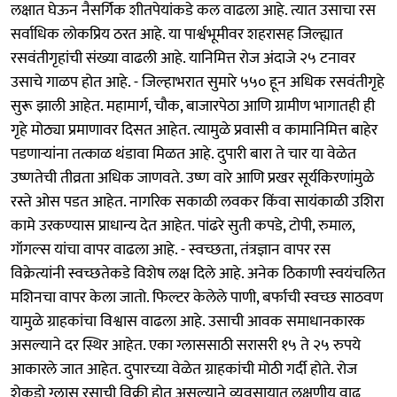
लक्षात घेऊन नैसर्गिक शीतपेयांकडे कल वाढला आहे. त्यात उसाचा रस
सर्वाधिक लोकप्रिय ठरत आहे. या पार्श्वभूमीवर शहरासह जिल्ह्यात
रसवंतीगृहांची संख्या वाढली आहे. यानिमित्त रोज अंदाजे २५ टनावर
उसाचे गाळप होत आहे. - जिल्हाभरात सुमारे ५५० हून अधिक रसवंतीगृहे
सुरू झाली आहेत. महामार्ग, चौक, बाजारपेठा आणि ग्रामीण भागातही ही
गृहे मोठ्या प्रमाणावर दिसत आहेत. त्यामुळे प्रवासी व कामानिमित्त बाहेर
पडणाऱ्यांना तत्काळ थंडावा मिळत आहे. दुपारी बारा ते चार या वेळेत
उष्णतेची तीव्रता अधिक जाणवते. उष्ण वारे आणि प्रखर सूर्यकिरणांमुळे
रस्ते ओस पडत आहेत. नागरिक सकाळी लवकर किंवा सायंकाळी उशिरा
कामे उरकण्यास प्राधान्य देत आहेत. पांढरे सुती कपडे, टोपी, रुमाल,
गॉगल्स यांचा वापर वाढला आहे. - स्वच्छता, तंत्रज्ञान वापर रस
विक्रेत्यांनी स्वच्छतेकडे विशेष लक्ष दिले आहे. अनेक ठिकाणी स्वयंचलित
मशिनचा वापर केला जातो. फिल्टर केलेले पाणी, बर्फाची स्वच्छ साठवण
यामुळे ग्राहकांचा विश्वास वाढला आहे. उसाची आवक समाधानकारक
असल्याने दर स्थिर आहेत. एका ग्लाससाठी सरासरी १५ ते २५ रुपये
आकारले जात आहेत. दुपारच्या वेळेत ग्राहकांची मोठी गर्दी होते. रोज
शेकडो ग्लास रसाची विक्री होत असल्याने व्यवसायात लक्षणीय वाढ