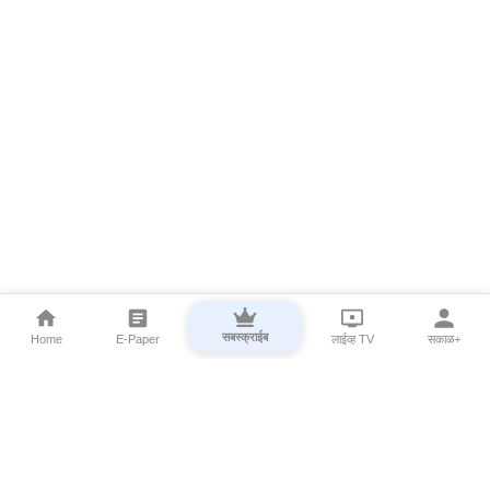
सबस्क्राईब
Home
E-Paper
लाईव्ह TV
सकाळ+