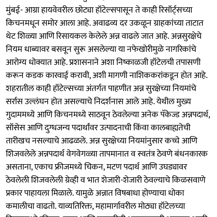
मुंबई- आग्रा हायवेवरील छोट्या हॉटेल्सपासून ते काही रिसॉर्ट्सच्या
किचनमधून समोर आला आहे. अवाढव्य दर उकळून ग्राहकांच्या ताटात
थेट शिळ्या आणि रिसायकल केलेले अन्न वाढले जात आहे. अन्नसुरक्षेचे
नियम धाब्यावर बसवून सुरू असलेल्या या नफेखोरीमुळे नागरिकांचे
आरोग्य धोक्यात आहे. प्रशासनाने अशा निष्काळजी हॉटेलची तपासणी
करून कडक कारवाई करावी, अशी मागणी नाशिककरांकडून होत आहे.
शहरातील काही हॉटेल्सच्या अंतर्गत पाहणीत अन्न सुरक्षेच्या नियमांचे
सर्रास उल्लंघन होत असल्याचे निदर्शनास आले आहे. येथील मुख्य
गुदाममध्ये आणि किचनमध्ये साठवून ठेवलेल्या अनेक पॅकेज्ड अन्नपदार्थ,
सॉसेस आणि दुग्धजन्य पदार्थांवर उत्पादनाची किंवा कालबाह्यतेची
तारीखच नसल्याचे आढळले. अन्न सुरक्षेच्या नियमांनुसार कच्चे आणि
शिजवलेले अन्नपदार्थ वेगवेगळ्या तापमानात व स्वतंत्र ठेवणे बंधनकारक
असताना, एकाच फ्रीजमध्ये चिकन, मटण पदार्थ आणि उघड्यावर
ठेवलेली शिजवलेली ग्रेव्ही व भात शेजारी-शेजारी ठेवल्याचे किळसवाणे
प्रकार पाहायला मिळाले. यामुळे अन्नात विषबाधा होण्याचा धोका
कमालीचा वाढतो. याव्यतिरिक्त, महामार्गावरील मोठ्या हॉटेलच्या