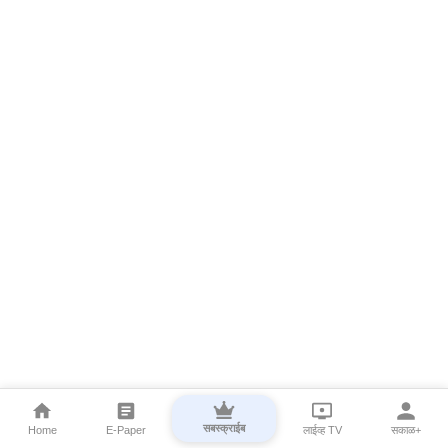
सबस्क्राईब
Home
E-Paper
लाईव्ह TV
सकाळ+