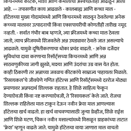
किचनमध्ये कीटक, माशा आणि कमालीची अस्वच्छताही आढळून आली
आहे. --- तपासणीत काय आढळले - कालबाह्य आणि कच्चा माल -
हॉटेलच्या मुख्य गोदामांमध्ये आणि किचनमध्ये साठवून ठेवलेल्या अनेक
कच्च्या मालावर उत्पादनाची किंवा एक्सपायरीची कोणतीही तारीख नमूद
नव्हती. - सर्वात गंभीर बाब म्हणजे, ज्या फ्रीजमध्ये कच्चा माल ठेवला
जातो, त्याच फ्रीजमध्ये शिजवलेले अन्न उघड्यावर ठेवले जात असल्याचे
आढळले. यामुळे दूषितीकरणाचा धोका प्रचंड वाढतो. - अनेक दर्जेदार
सुविधांचा दावा करणाऱ्या रिसॉर्ट्सच्या किचनमध्ये आणि अन्न
साठवणुकीच्या जागी झुरळे, माश्या आणि उंदरांचा उग्र वास येत होता.
काही ठिकाणी तर अन्नाच्या जवळच कीटकांचे साम्राज्य पाहायला मिळाले.
‘रिसायकल’चे जीवघेणे गणित हॉटेल्स आणि रिसॉर्ट्समध्ये दररोज मोठ्या
प्रमाणावर अन्नपदार्थ शिल्लक राहतात. हे शिळे साहित्य फेकून
देण्याऐवजी किंवा नष्ट करण्याऐवजी, ते ‘रिसायकल’ केले जाते. रोजचा
शिल्लक राहिलेला माल टाकून देऊन नवीन फ्रेश माल आणल्यास
हॉटेलचा खर्च वाढतो. हा खर्च वाचवण्यासाठी जुन्या ग्रेव्हीज, शिळे राईस
आणि शिळे मटण, चिकन नवीन मसाल्यांमध्ये मिसळून ग्राहकांच्या ताटात
‘फ्रेश’ म्हणून वाढले जाते. यामुळे हॉटेलचा वाया जाणारा माल वाचतो