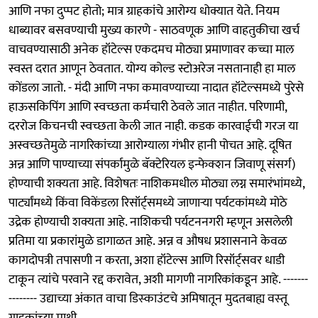
आणि नफा दुप्पट होतो; मात्र ग्राहकांचे आरोग्य धोक्यात येते. नियम
धाब्यावर बसवण्याची मुख्य कारणे - साठवणूक आणि वाहतुकीचा खर्च
वाचवण्यासाठी अनेक हॉटेल्स एकदमच मोठ्या प्रमाणावर कच्चा माल
स्वस्त दरात आणून ठेवतात. योग्य कोल्ड स्टोअरेज नसतानाही हा माल
कोंडला जातो. - मंदी आणि नफा कमावण्याच्या नादात हॉटेल्समध्ये पुरेसे
हाऊसकिपिंग आणि स्वच्छता कर्मचारी ठेवले जात नाहीत. परिणामी,
दररोज किचनची स्वच्छता केली जात नाही. कडक कारवाईची गरज या
अस्वच्छतेमुळे नागरिकांच्या आरोग्याला गंभीर हानी पोचत आहे. दूषित
अन्न आणि पाण्याच्या संपर्कामुळे बॅक्टेरियल इन्फेक्शन जिवाणू संसर्ग)
होण्याची शक्यता आहे. विशेषतः नाशिकमधील मोठ्या लग्न समारंभांमध्ये,
पार्ट्यांमध्ये किंवा विकेंडला रिसॉर्ट्समध्ये जाणाऱ्या पर्यटकांमध्ये मोठे
उद्रेक होण्याची शक्यता आहे. नाशिकची पर्यटननगरी म्हणून असलेली
प्रतिमा या प्रकारांमुळे डागाळत आहे. अन्न व औषध प्रशासनाने केवळ
कागदोपत्री तपासणी न करता, अशा हॉटेल्स आणि रिसॉर्ट्सवर धाडी
टाकून त्यांचे परवाने रद्द करावेत, अशी मागणी नागरिकांकडून आहे. -------
-------- उद्याच्या अंकात वाचा डिस्‍काउंटचे अमिषातून मुदतबाह्य वस्‍तू
ग्राहकांच्‍या माथी