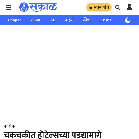
सबस्क्राईब
Epaper
ताज्या
देश
शहर
क्रीडा
Crime
साप्ताहिक
नाशिक
चकचकीत हॉटेल्सच्या पडद्यामागे