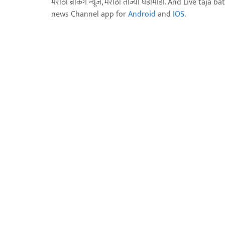
मराठी ब्रेकिंग न्यूज, मराठी ताज्या घडामोडी. And Live t
news Channel app for
Android
and
IOS
.