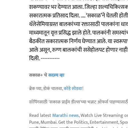
शकण्यावर भर देण्यात आला. जिल्हा शल्यचिकित्सक डॉ. श
सकारात्मक प्रतिसाद दिला. .... ‘सकाळ’ने घेतली ह
थॅलेसेमियाग्रस्त बालकांच्या रक्तासाठी पालकांना ध
माध्यमातून वृत्त प्रसिद्ध झाले होते. पालकांनी समस
बैठकीत सकारात्मक निर्णय घेण्यात आले. या स्वरूपाच
आले असून, रुग्ण बालकांची ससेहोलपट होणार नाही य
दिली. -----------
सकाळ+ चे
सदस्य व्हा
ब्रेक घ्या, डोकं चालवा,
कोडे सोडवा
!
शॉपिंगसाठी 'सकाळ प्राईम डील्स'च्या भन्नाट ऑफर्स पाहण्यासा
Read latest
Marathi news
, Watch Live Streaming o
Pune, Mumbai. Get the Politics, Entertainment, Sports