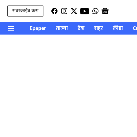
सबस्क्राईब करा
Epaper
ताज्या
देश
शहर
क्रीडा
C