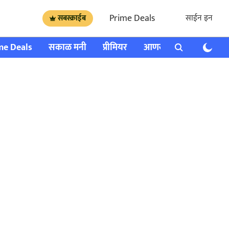
Prime Deals
साईन इन
सबस्क्राईब
me Deals
सकाळ मनी
प्रीमियर
आणखी
राशी भविष्य