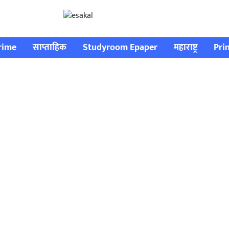
rime
साप्ताहिक
Studyroom Epaper
महाराष्ट्र
Pri