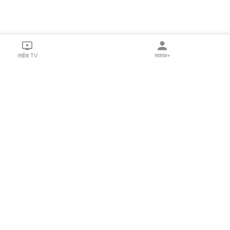
लाईव्ह TV
सकाळ+
l Programs
Print Products
Sakal Saptahik
hka
Family Doctor