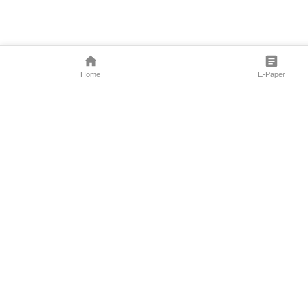
Home
E-Paper
Follow Us
Marathi News
Maharashtra N
Entertainment 