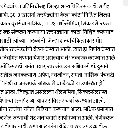
्तपेढ्यांच्या प्रतिनिधींसह जिल्हा शल्यचिकित्सक डॉ. सतीश
रे आदी. ३६-३ खासगी रक्तपेढ्यांना केला ‘कोटा’ निश्चित जिल्हा
काळ वृत्तसेवा नाशिक, ता. २१ : थॅलेसेमिया, सिकलसेलग्रस्त
ल रक्त संकलन करणाऱ्या रक्तपेढ्यांना ‘कोटा’ निश्चित करण्यात
तासाठी त्यांच्या पालकांनी जिल्हा शल्यचिकित्सकांसमोर
ल रक्तपेढ्यांची बैठक घेण्यात आली. त्यात हा निर्णय घेण्यात
ठक नियमित घेण्यात येणार असल्याचे बंधनकारक करण्यात आले
ऑफिसर डॉ. अनंत पवार, रक्त संकलन अधिकारी डॉ. दुसाने,
सह शहरातील जनकल्याण, अर्पण, नवजीवन, समता, नाशिक, पंचवटी
प्रतिनिधी व जनसंपर्क अधिकारी या बैठकीला उपस्थित होते.
यात आला. जिल्ह्यात असलेल्या थॅलेसेमिया, सिकलसेलग्रस्त
येणाऱ्या रक्तपिशव्या यावर सविस्तर चर्चा करण्यात आली.
्यांना रक्तांचा ‘कोटा’ निश्‍चित करण्यात आला. अधिक प्रमाणात
सिकलसेल रुग्णांची थेट जबाबदारी सोपविण्यात आली, जेणेकरून
लपट होणार नाही. रुग्ण बालकांना वेळेतच रक्त उपलब्ध होऊ